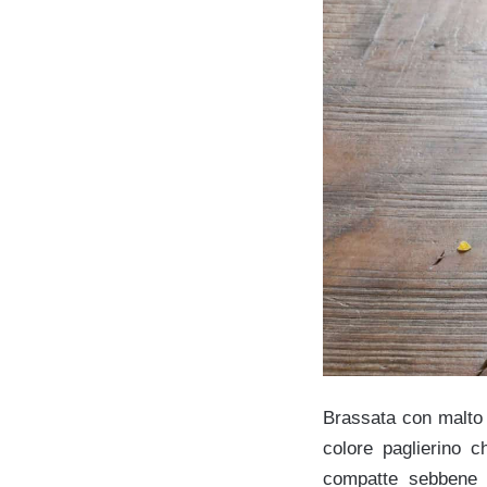
Brassata con malto d
colore paglierino c
compatte sebbene n