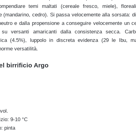
mpendiare temi maltati (cereale fresco, miele), floreali 
 (mandarino, cedro). Si passa velocemente alla sorsata: di
neutro e dalla propensione a conseguire velocemente un ce
e su versanti amaricanti dalla consistenza secca. Carb
rica (4.5%), luppolo in discreta evidenza (29 le Ibu, m
orme versatilità.
 birrificio Argo
vol.
izio: 9-10 °C
: pinta