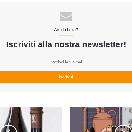
Ami la birra?
Iscriviti alla nostra newsletter!
Brewpub
is
the
new