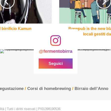
black:
è
boom
dei
locali
gestiti
 birrificio Kamun
Brewpub is the new bl
da
locali gestiti da 
birrifici
@fermentobirra
Seguici
degustazione
/
Corsi di homebrewing
/
Birraio dell’Anno
tà | Tutti i diritti riservati | PI01398190536