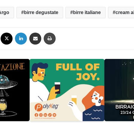
Argo
birre degustate
birre italiane
cream a
Facebook
X
LinkedIn
Condividi via mail
Stampa