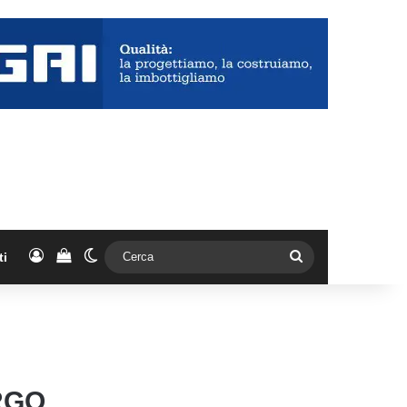
Accedi
Vedi il carrello
Cambia aspetto
Cerca
ti
RGO