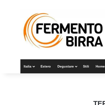
Italia
Estero
Degustare
Stili
Home
TE