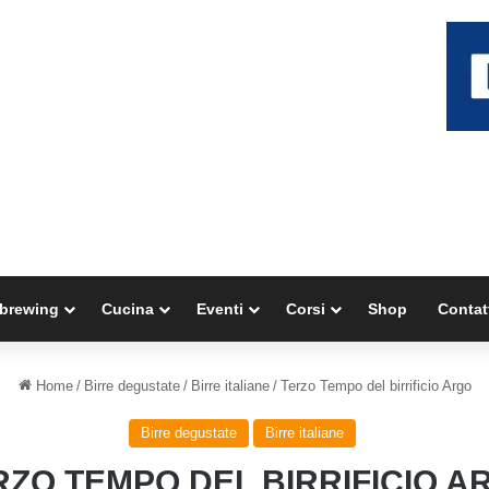
brewing
Cucina
Eventi
Corsi
Shop
Contat
Home
/
Birre degustate
/
Birre italiane
/
Terzo Tempo del birrificio Argo
Birre degustate
Birre italiane
RZO TEMPO DEL BIRRIFICIO A