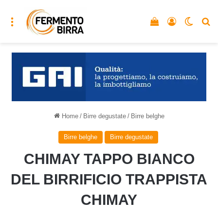
Menu
Vedi il carrello
Accedi
Cambia
C
Home
/
Birre degustate
/
Birre belghe
Birre belghe
Birre degustate
CHIMAY TAPPO BIANCO
DEL BIRRIFICIO TRAPPISTA
CHIMAY