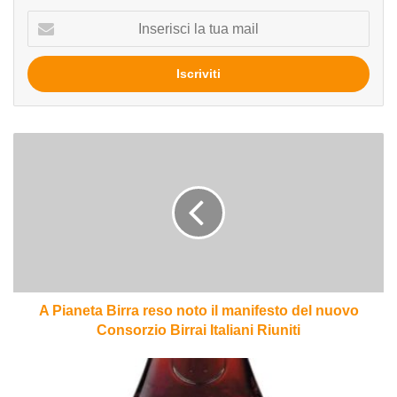
Inserisci
la
tua
mail
A
Pianeta
Birra
reso
noto
il
manifesto
del
nuovo
Consorzio
A Pianeta Birra reso noto il manifesto del nuovo
Birrai
Consorzio Birrai Italiani Riuniti
Italiani
Riuniti
Chimay
tappo