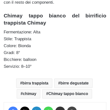
con il resto dei componenti.
Chimay tappo bianco del birrificio
trappista Chimay
Fermentazione: Alta
Stile: Trappista
Colore: Bionda
Gradi: 8°
Bicchiere: balloon
Servizio: 8–10°
birra trappista
birre degustate
chimay
Chimay tappo bianco
Facebook
X
LinkedIn
WhatsApp
Condividi via mail
Stampa