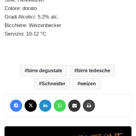
Colore: dorato
Gradi Alcolici: 5.2% alc.
Bicchiere: Weizenbecker
Servizio: 10-12 °C
birre degustate
birre tedesche
Schneider
weizen
Facebook
X
LinkedIn
WhatsApp
Condividi via mail
Stampa