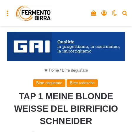
Menu
Vedi il carrello
Accedi
Cambia
C
Home
/
Birre degustate
Birre degustate
Birre tedesche
TAP 1 MEINE BLONDE
WEISSE DEL BIRRIFICIO
SCHNEIDER