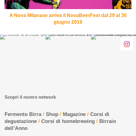
29
al
30
A Nova Milanase arriva il NovaBeerFest dal 29 al 30
giugno
giugno 2019
2019
Scopri il nostro network
Fermento Birra
/
Shop
/
Magazine
/
Corsi di
degustazione
/
Corsi di homebrewing
/
Birraio
dell’Anno