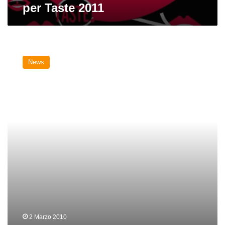
per Taste 2011
La
birra
News
artigianale
sempre
più
protagonista
a
Taste
2 Marzo 2010