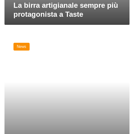
La birra artigianale sempre più
protagonista a Taste
A
Taste
News
2009
spazio
alla
birra
artigianale
italiana