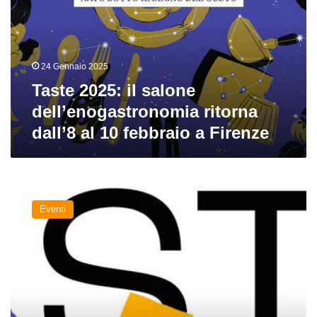
dell’enogastronomia
ritorna
dall’8
al
24 Gennaio 2025
10
febbraio
Taste 2025: il salone
a
dell’enogastronomia ritorna
Firenze
dall’8 al 10 febbraio a Firenze
Pitti
Taste
Eventi
2024,
da
sabato
3
a
lunedì
5