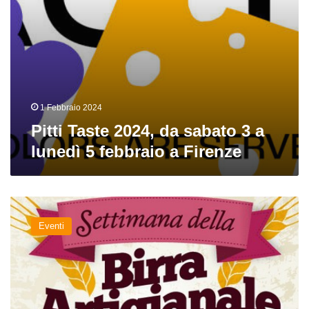
febbraio
a
Firenze
1 Febbraio 2024
Pitti Taste 2024, da sabato 3 a
lunedì 5 febbraio a Firenze
A
marzo
Eventi
riparte
la
stagione
degli
eventi:
Settimana