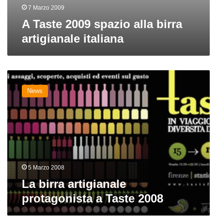
7 Marzo 2009
A Taste 2009 spazio alla birra
artigianale italiana
La
birra
News
artigianale
protagonista
a
Taste
2008
5 Marzo 2008
La birra artigianale
protagonista a Taste 2008