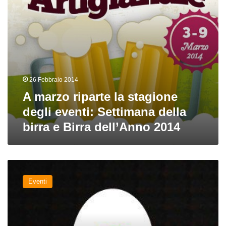
della
birra
e
Birra
dell’Anno
2014
26 Febbraio 2014
A marzo riparte la stagione
degli eventi: Settimana della
birra e Birra dell’Anno 2014
A
Firenze
Eventi
è
ora
di
Taste,