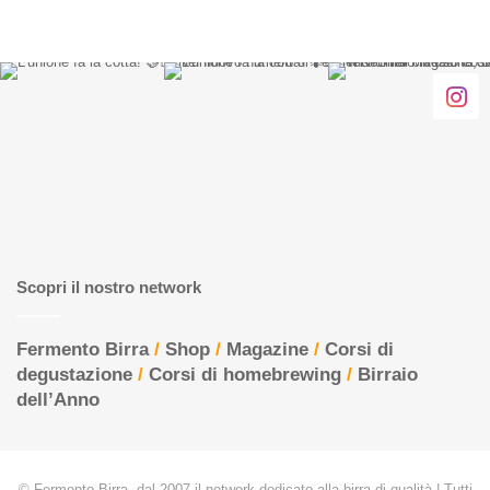
Scopri il nostro network
Fermento Birra
/
Shop
/
Magazine
/
Corsi di
degustazione
/
Corsi di homebrewing
/
Birraio
dell’Anno
© Fermento Birra, dal 2007 il network dedicato alla birra di qualità | Tutti