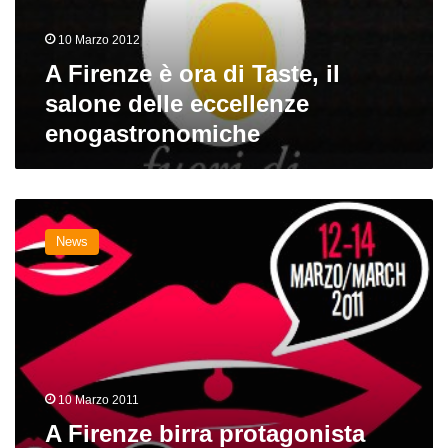
il
salone
10 Marzo 2012
delle
eccellenze
A Firenze è ora di Taste, il
enogastronomiche
salone delle eccellenze
enogastronomiche
A
Firenze
News
birra
protagonista
per
Taste
2011
10 Marzo 2011
A Firenze birra protagonista