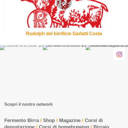
Costa
Rudolph del birrificio Garlatti Costa
Scopri il nostro network
Fermento Birra
/
Shop
/
Magazine
/
Corsi di
degustazione
/
Corsi di homebrewing
/
Birraio