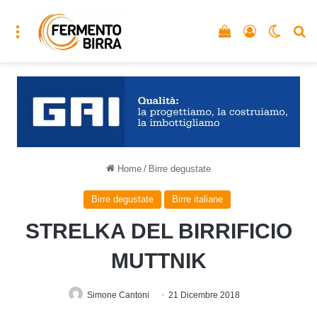
Menu
Vedi il carrello
Accedi
Cambia
C
Home
/
Birre degustate
Birre degustate
Birre italiane
STRELKA DEL BIRRIFICIO
MUTTNIK
Simone Cantoni
21 Dicembre 2018