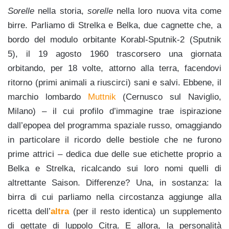
Sorelle
nella storia,
sorelle
nella loro nuova vita come
birre. Parliamo di Strelka e Belka, due cagnette che, a
bordo del modulo orbitante Korabl-Sputnik-2 (Sputnik
5), il 19 agosto 1960 trascorsero una giornata
orbitando, per 18 volte, attorno alla terra, facendovi
ritorno (primi animali a riuscirci) sani e salvi. Ebbene, il
marchio lombardo
Muttnik
(Cernusco sul Naviglio,
Milano) – il cui profilo d’immagine trae ispirazione
dall’epopea del programma spaziale russo, omaggiando
in particolare il ricordo delle bestiole che ne furono
prime attrici – dedica due delle sue etichette proprio a
Belka e Strelka, ricalcando sui loro nomi quelli di
altrettante Saison. Differenze? Una, in sostanza: la
birra di cui parliamo nella circostanza aggiunge alla
ricetta dell’
altra
(per il resto identica) un supplemento
di gettate di luppolo Citra. E allora, la personalità