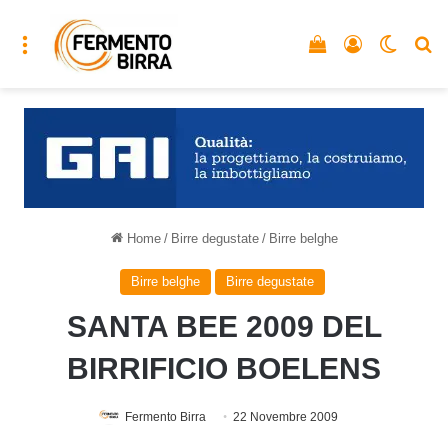
Menu
Vedi il carrello
Accedi
Cambia
C
Home
/
Birre degustate
/
Birre belghe
Birre belghe
Birre degustate
SANTA BEE 2009 DEL
BIRRIFICIO BOELENS
Fermento Birra
22 Novembre 2009