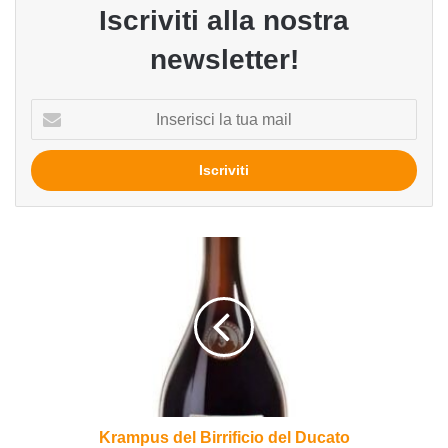
Iscriviti alla nostra
newsletter!
Inserisci
la
tua
mail
Krampus
del
Birrificio
del
Ducato
Krampus del Birrificio del Ducato