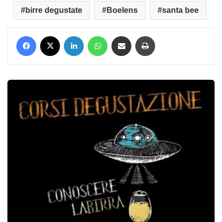
birre degustate
Boelens
santa bee
Facebook
X
LinkedIn
WhatsApp
Condividi via mail
Stampa