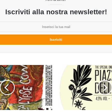
Iscriviti alla nostra newsletter!
Piazza
delle
erbe
del
birrificio
Ofelia