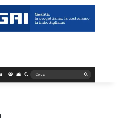
Accedi
Vedi il carrello
Cambia aspetto
Cerca
ti
O