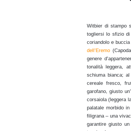
Witbier di stampo 
togliersi lo sfizio 
coriandolo e buccia
dell’Eremo
(Capodacq
genere d’appartenen
tonalità leggera, 
schiuma bianca; al 
cereale fresco, fr
garofano, giusto un’
corsaiola (leggera la
palatale morbido in
filigrana – una viva
garantire giusto un