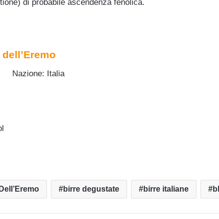
tione) di probabile ascendenza fenolica.
a dell’Eremo
Nazione: Italia
ol
 Dell’Eremo
birre degustate
birre italiane
b