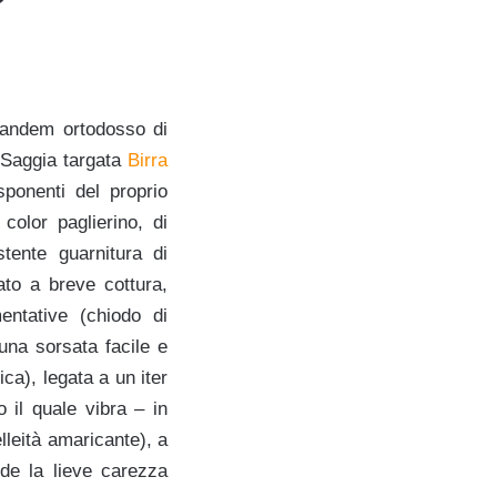
l tandem ortodosso di
a Saggia targata
Birra
sponenti del proprio
color paglierino, di
tente guarnitura di
ato a breve cottura,
entative (chiodo di
 una sorsata facile e
ica), legata a un iter
 il quale vibra – in
lleità amaricante), a
ede la lieve carezza