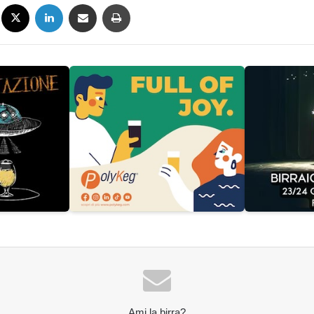
Facebook
X
LinkedIn
Condividi via mail
Stampa
Ami la birra?