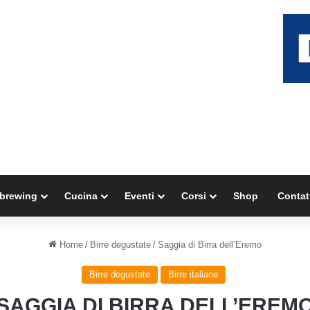
brewing
Cucina
Eventi
Corsi
Shop
Contat
Home
/
Birre degustate
/
Saggia di Birra dell’Eremo
Birre degustate
Birre italiane
SAGGIA DI BIRRA DELL’EREM