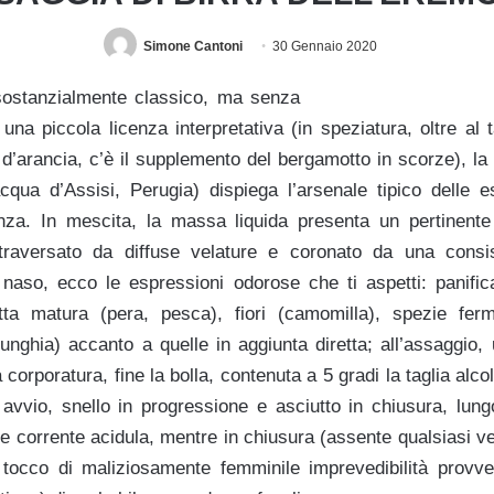
Simone Cantoni
30 Gennaio 2020
sostanzialmente classico, ma senza
di una piccola licenza interpretativa (in speziatura, oltre a
 d’arancia, c’è il supplemento del bergamotto in scorze), l
ua d’Assisi, Perugia) dispiega l’arsenale tipico delle e
za. In mescita, la massa liquida presenta un pertinente 
attraversato da diffuse velature e coronato da una consis
naso, ecco le espressioni odorose che ti aspetti: panific
utta matura (pera, pesca), fiori (camomilla), spezie ferm
unghia) accanto a quelle in aggiunta diretta; all’assaggio,
 corporatura, fine la bolla, contenuta a 5 gradi la taglia alcol
 avvio, snello in progressione e asciutto in chiusura, lungo
ce corrente acidula, mentre in chiusura (assente qualsiasi ve
 tocco di maliziosamente femminile imprevedibilità provv