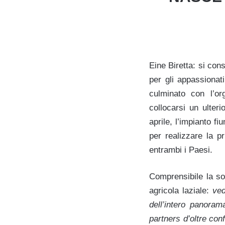
Eine Biretta: si con
per gli appassionati
culminato con l’or
collocarsi un ulter
aprile, l’impianto f
per realizzare la p
entrambi i Paesi.
Comprensibile la so
agricola laziale:
ve
dell’intero panoram
partn
ers
d’oltre con