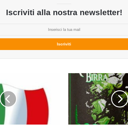
Iscriviti alla nostra newsletter!
Boogeyman
del
birrificio
Almond
22