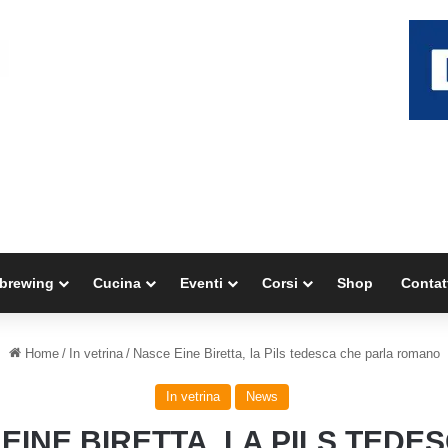
brewing
Cucina
Eventi
Corsi
Shop
Contat
Home
/
In vetrina
/
Nasce Eine Biretta, la Pils tedesca che parla romano
In vetrina
News
EINE BIRETTA, LA PILS TEDE