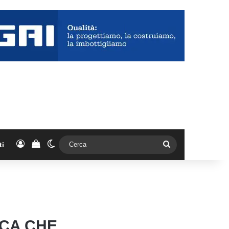
Accedi
Vedi il carrello
Cambia aspetto
Cerca
ti
SCA CHE