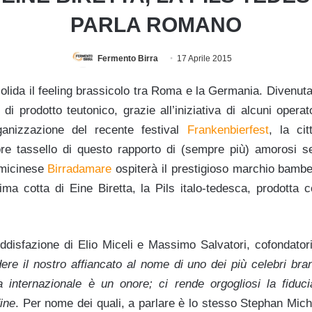
PARLA ROMANO
Fermento Birra
17 Aprile 2015
solida il feeling brassicolo tra Roma e la Germania. Divenuta
 di prodotto teutonico, grazie all’iniziativa di alcuni opera
ganizzazione del recente festival
Frankenbierfest
, la ci
iore tassello di questo rapporto di (sempre più) amorosi s
iumicinese
Birradamare
ospiterà il prestigioso marchio bam
rima cotta di Eine Biretta, la Pils italo-tedesca, prodotta 
ddisfazione di Elio Miceli e Massimo Salvatori, cofondator
dere
il nostro affiancato al nome di uno dei più celebri bra
a internazional
e
è un onore
; ci rende orgogliosi la fiduc
fine
. Per nome dei quali, a parlare è lo stesso Stephan Mich