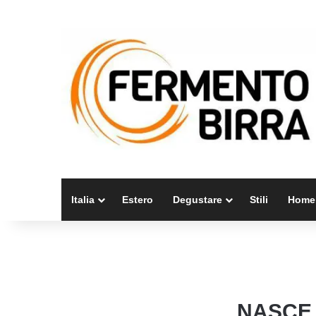
Italia
Estero
Degustare
Stili
Home
NASCE 