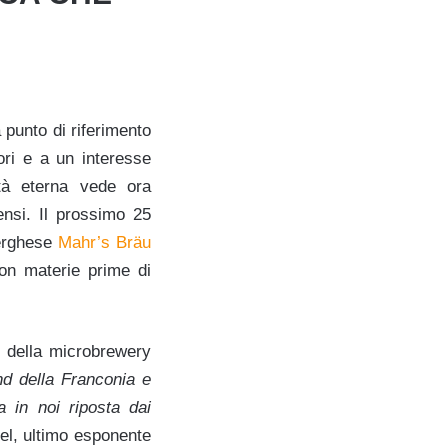
 punto di riferimento
tori e a un interesse
ttà eterna vede ora
ensi. Il prossimo 25
berghese
Mahr’s Bräu
con materie prime di
i della microbrewery
nd della Franconia e
ia in noi riposta dai
el, ultimo esponente