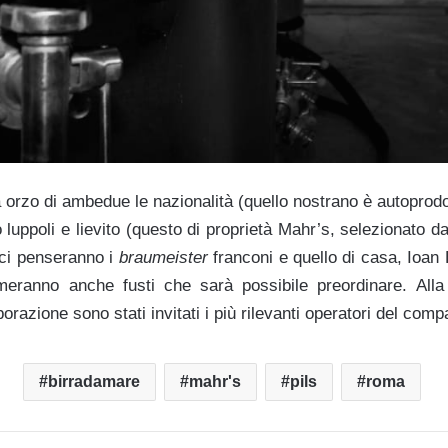
à orzo di ambedue le nazionalità (quello nostrano è autoprodo
 luppoli e lievito (questo di proprietà Mahr’s, selezionato da
 ci penseranno i
braumeister
franconi e quello di casa, Ioan B
rmeranno anche fusti che sarà possibile preordinare. Alla
borazione sono stati invitati i più rilevanti operatori del comp
birradamare
mahr's
pils
roma
Facebook
X
LinkedIn
Condividi via mail
Stampa