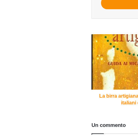
mail
La
birra
artigianale.
Guida
ai
microbirrifici
italiani
di
Lelio
Bottero
La birra artigiana
italiani
Un commento