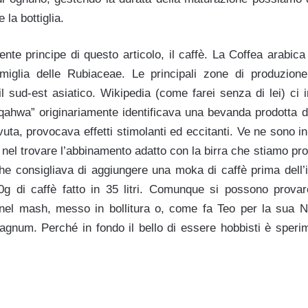
 la bottiglia.
iente principe di questo articolo, il caffè. La Coffea arabica
amiglia delle Rubiaceae. Le principali zone di produzione
il sud-est asiatico. Wikipedia (come farei senza di lei) ci 
“qahwa” originariamente identificava una bevanda prodotta d
uta, provocava effetti stimolanti ed eccitanti. Ve ne sono i
e nel trovare l’abbinamento adatto con la birra che stiamo pr
che consigliava di aggiungere una moka di caffè prima dell’
g di caffè fatto in 35 litri. Comunque si possono provare
el mash, messo in bollitura o, come fa Teo per la sua N
 magnum. Perché in fondo il bello di essere hobbisti è speri