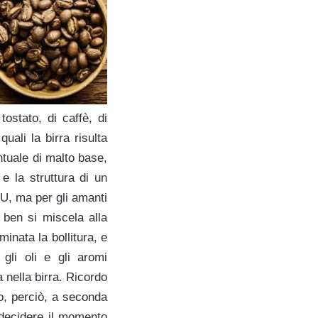
ostato, di caffè, di
ali la birra risulta
ntuale di malto base,
e la struttura di un
BU, ma per gli amanti
ben si miscela alla
inata la bollitura, e
gli oli e gli aromi
 nella birra. Ricordo
o, perciò, a seconda
 decidere il momento