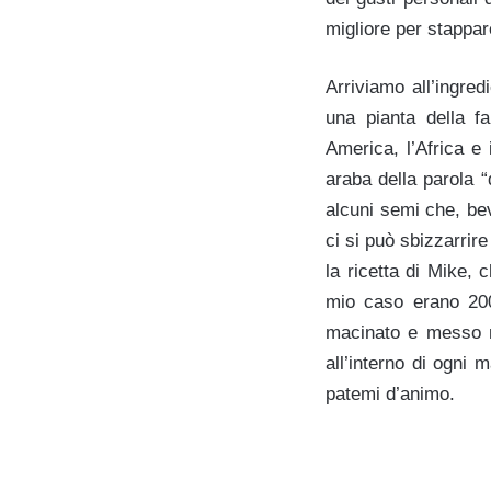
migliore per stappare
Arriviamo all’ingred
una pianta della f
America, l’Africa e 
araba della parola 
alcuni semi che, bev
ci si può sbizzarrir
la ricetta di Mike, 
mio caso erano 200
macinato e messo n
all’interno di ogni
patemi d’animo.