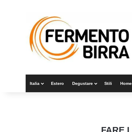
Italia
Estero
Degustare
Stili
Home
FARE L