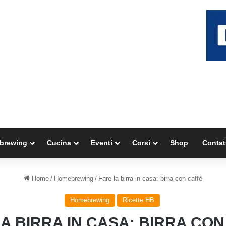
brewing
Cucina
Eventi
Corsi
Shop
Contat
Home
/
Homebrewing
/
Fare la birra in casa: birra con caffè
Homebrewing
Ricette HB
A BIRRA IN CASA: BIRRA CO