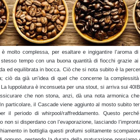
 è molto complessa, per esaltare e ingigantire l’aroma di t
 stesso tempo con una buona quantità di fiocchi grazie ai qu
 ed equilibrata in bocca. Ciò che si nota subito è la perce
; ciò da già un’idea di quel che concerne la complessità 
 La luppolatura è inconsueta per una stout, si arriva sui 40I
assicurare che non stona, anzi, dà una nota armonica che 
 In particolare, il Cascade viene aggiunto al mosto subito term
er il periodo di whirpool/raffreddamento. Questo perché 
lo non si disperdano con l’evaporazione, lasciando l’impronta
chiamento in bottiglia questi profumi solitamente scompaion
 di ognuno, gestendo la durata della maturazione possiamo