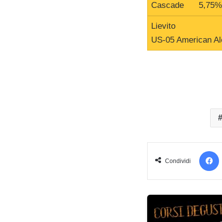
Cascade 5,75%
Lievito
US-05 American Al
Condividi