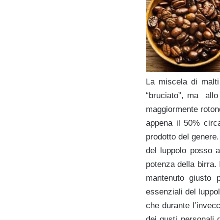
La miscela di malti
“bruciato”, ma allo
maggiormente rotonda
appena il 50% circa
prodotto del genere.
del luppolo posso 
potenza della birra.
mantenuto giusto p
essenziali del luppo
che durante l’invec
dei gusti personali