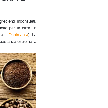
edienti inconsueti.
llo per la birra, in
ra in
Danimarca
), ha
abbastanza estrema la