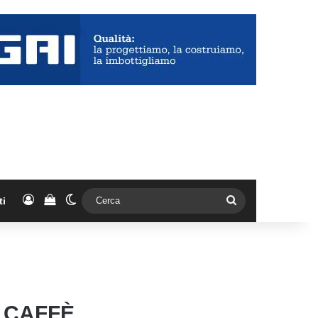
Accedi
Vedi il carrello
Cambia aspetto
Cerca
ti
N CAFFÈ