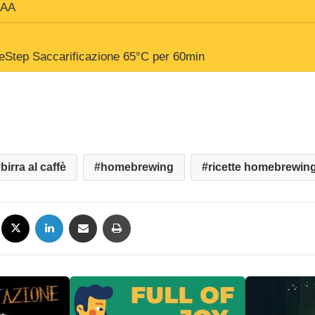
AA
eStep Saccarificazione 65°C per 60min
birra al caffè
homebrewing
ricette homebrewin
Facebook
X
LinkedIn
Condividi via mail
Stampa