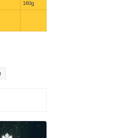
160g
g