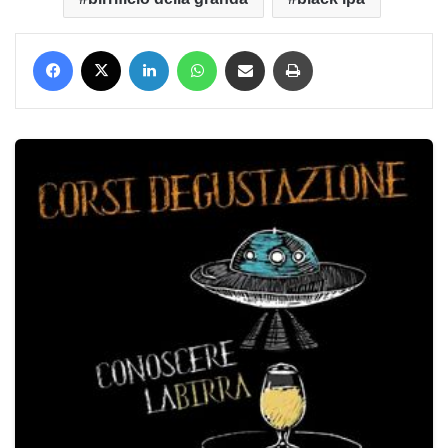
Facebook
X
LinkedIn
WhatsApp
Condividi via mail
Stampa