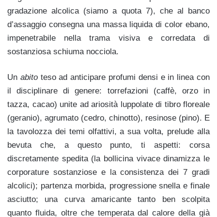
gradazione alcolica (siamo a quota 7), che al banco
d’assaggio consegna una massa liquida di color ebano,
impenetrabile nella trama visiva e corredata di
sostanziosa schiuma nocciola.
Un
abito
teso ad anticipare profumi densi e in linea con
il disciplinare di genere: torrefazioni (caffè, orzo in
tazza, cacao) unite ad ariosità luppolate di tibro floreale
(geranio), agrumato (cedro, chinotto), resinose (pino). E
la tavolozza dei temi olfattivi, a sua volta, prelude alla
bevuta che, a questo punto, ti aspetti: corsa
discretamente spedita (la bollicina vivace dinamizza le
corporature sostanziose e la consistenza dei 7 gradi
alcolici); partenza morbida, progressione snella e finale
asciutto; una curva amaricante tanto ben scolpita
quanto fluida, oltre che temperata dal calore della già