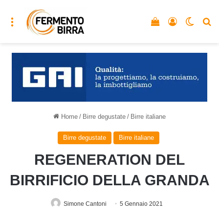
Menu
Vedi il carrello
Accedi
Cambia
C
Home
/
Birre degustate
/
Birre italiane
Birre degustate
Birre italiane
REGENERATION DEL
BIRRIFICIO DELLA GRANDA
Simone Cantoni
5 Gennaio 2021