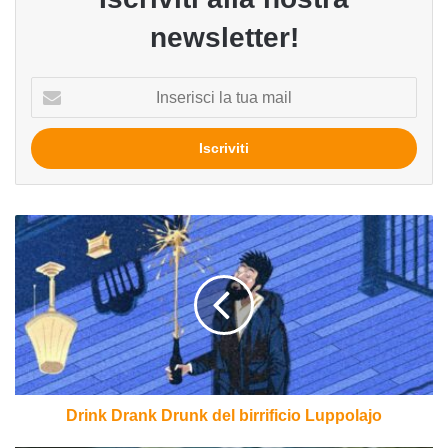
newsletter!
Inserisci
la
tua
mail
Drink
Drank
Drunk
del
birrificio
Luppolajo
Drink Drank Drunk del birrificio Luppolajo