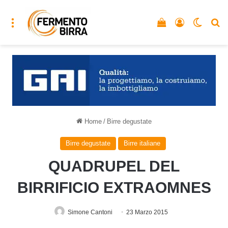
Menu
Vedi il carrello
Accedi
Cambia
C
Home
/
Birre degustate
Birre degustate
Birre italiane
QUADRUPEL DEL
BIRRIFICIO EXTRAOMNES
Simone Cantoni
23 Marzo 2015