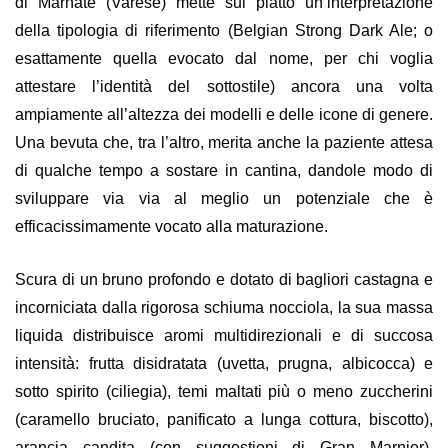
di Marnate (Varese) mette sul piatto un’interpretazione
della tipologia di riferimento (Belgian Strong Dark Ale; o
esattamente quell
a
evocato dal nome, per chi voglia
attestare l’identità del sottostile) ancora una volta
ampiamente all’altezza dei modelli e delle icone di genere.
Una bevuta che, tra l’altro, merita anche la paziente attesa
di qualche tempo a sostare in cantina, dandole modo di
sviluppare via via al meglio un potenziale
che è
efficacissimamente vocato alla maturazione.
Scura di un bruno profondo e dotato di bagliori castagna e
incorniciata dalla rigorosa schiuma nocciola, la sua massa
liquida distribuisce aromi multidirezionali e di succosa
intensità: frutta disidratata (uvetta, prugna, albicocca) e
sotto spirito (ciliegia), temi maltati più o meno zuccherini
(caramello bruciato, panificato a lunga cottura, biscotto),
arancia candita (con suggestioni di Gran Marnier),