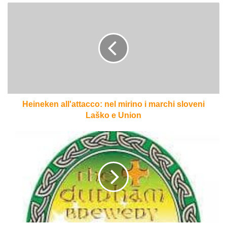
Heineken
all'attacco:
nel
mirino
i
marchi
sloveni
Laško
e
Union
Heineken all'attacco: nel mirino i marchi sloveni
Laško e Union
Magus
del
birrificio
Durham