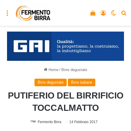
Menu
Vedi il carrello
Accedi
Cambia
C
Home
/
Birre degustate
Birre degustate
Birre italiane
PUTIFERIO DEL BIRRIFICIO
TOCCALMATTO
Fermento Birra
14 Febbraio 2017