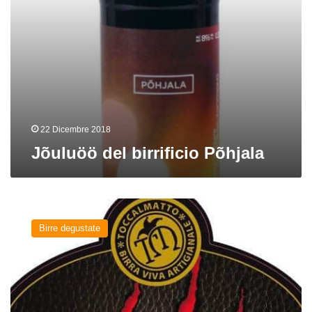
22 Dicembre 2018
Jõuluöö del birrificio Põhjala
Putiferio
del
Birre degustate
birrificio
Toccalmatto