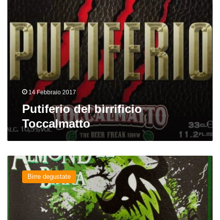
14 Febbraio 2017
Putiferio del birrificio
Toccalmatto
Boogeyman
del
Birre degustate
birrificio
Almond
22