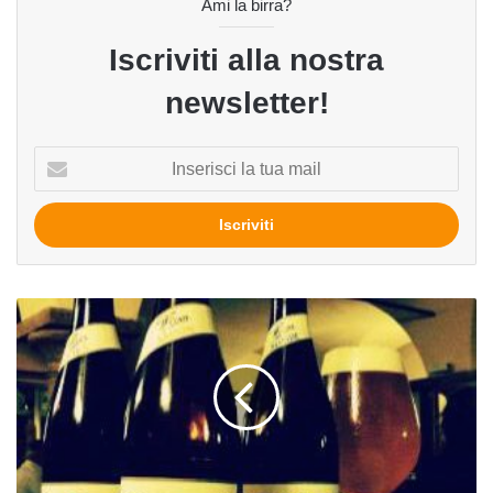
Ami la birra?
Iscriviti alla nostra
newsletter!
Inserisci
la
tua
mail
Wührer
torna
alle
origini:
nasce
la
linea
WCesar