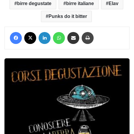
birre degustate
birre italiane
Elav
Punks do it bitter
Facebook
X
LinkedIn
WhatsApp
Condividi via mail
Stampa