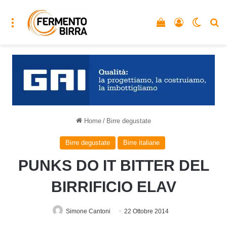
Menu
Vedi il carrello
Accedi
Cambia
C
Home
/
Birre degustate
Birre degustate
Birre italiane
PUNKS DO IT BITTER DEL
BIRRIFICIO ELAV
Simone Cantoni
22 Ottobre 2014