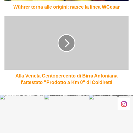
Wührer torna alle origini: nasce la linea WCesar
Alla
Veneta
Centopercento
di
Birra
Antoniana
l'attestato
"Prodotto
a
Km
Alla Veneta Centopercento di Birra Antoniana
0"
l'attestato "Prodotto a Km 0" di Coldiretti
di
Coldiretti