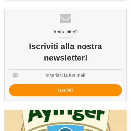
Ami la birra?
Iscriviti alla nostra
newsletter!
Inserisci
la
tua
mail
UrWeisse
del
birrificio
Ayinger