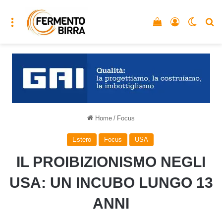
Menu
Vedi il carrello
Accedi
Cambia
C
Home
/
Focus
Estero
Focus
USA
IL PROIBIZIONISMO NEGLI
USA: UN INCUBO LUNGO 13
ANNI