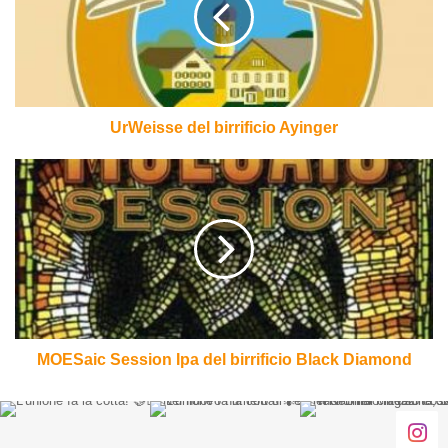
UrWeisse del birrificio Ayinger
MOESaic
Session
Ipa
del
birrificio
Black
Diamond
MOESaic Session Ipa del birrificio Black Diamond