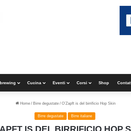
brewing
Cucina
Eventi
Corsi
Shop
Contat
Home
/
Birre degustate
/
O’Zapft is del birrificio Hop Skin
Birre degustate
Birre italiane
APFT IS DEL BIRRIFICIO HOP 