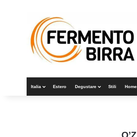
Italia
Estero
Degustare
Stili
Home
O’Z