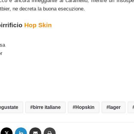
o e ancora inneggiante al caramello, mentre un insospett
stbier, ne decreta la buona esecuzione.
irrificio
Hop Skin
ssa
er
egustate
birre italiane
Hopskin
lager
Facebook
X
LinkedIn
Condividi via mail
Stampa