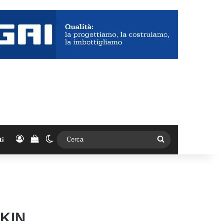
Accedi
Vedi il carrello
Cambia aspetto
Cerca
ti
SKIN