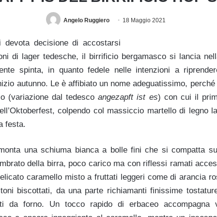
Angelo Ruggiero
18 Maggio 2021
i devota decisione di accostarsi
oni di lager tedesche, il birrificio bergamasco si lancia ne
nte spinta, in quanto fedele nelle intenzioni a riprender
inizio autunno. Le è affibiato un nome adeguatissimo, perché
co (variazione dal tedesco
angezapft ist es
) con cui il prim
 dell’Oktoberfest, colpendo col massiccio martello di legno 
a festa.
monta una schiuma bianca a bolle fini che si compatta su
ambrato della birra, poco carico ma con riflessi ramati acces
licato caramello misto a fruttati leggeri come di arancia ro
oni biscottati, da una parte richiamanti finissime tostature
tti da forno. Un tocco rapido di erbaceo accompagna v