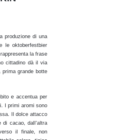
lla produzione di una
e le oktoberfestbier
 rappresenta la frase
o cittadino dà il via
la prima grande botte
bito e accentua per
i. I primi aromi sono
ssa. Il dolce attacco
 di cacao, dall’altra
erso il finale, non