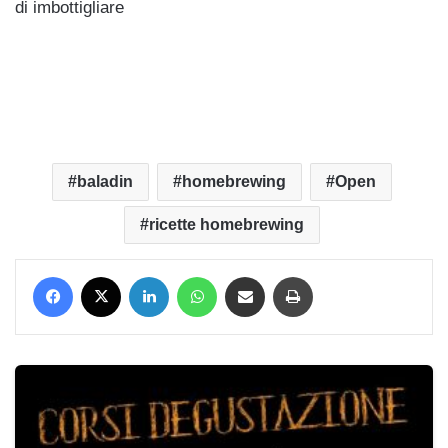
di imbottigliare
baladin
homebrewing
Open
ricette homebrewing
Facebook
X
LinkedIn
WhatsApp
Condividi via mail
Stampa