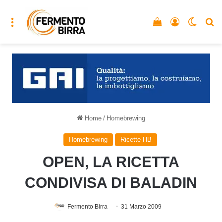
Menu
Vedi il carrello
Accedi
Cambia
C
Home
/
Homebrewing
Homebrewing
Ricette HB
OPEN, LA RICETTA
CONDIVISA DI BALADIN
Fermento Birra
31 Marzo 2009