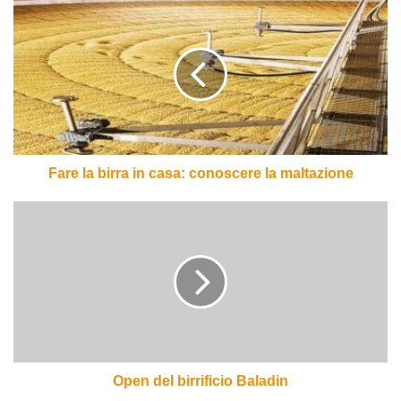
Fare
la
birra
in
casa:
conoscere
la
maltazione
Fare la birra in casa: conoscere la maltazione
Open
del
birrificio
Baladin
Open del birrificio Baladin