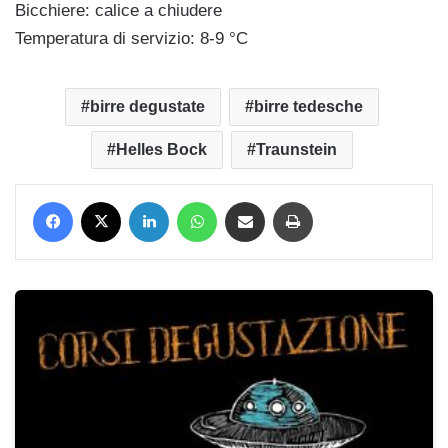
Bicchiere: calice a chiudere
Temperatura di servizio: 8-9 °C
birre degustate
birre tedesche
Helles Bock
Traunstein
Facebook
X
LinkedIn
WhatsApp
Condividi via mail
Stampa