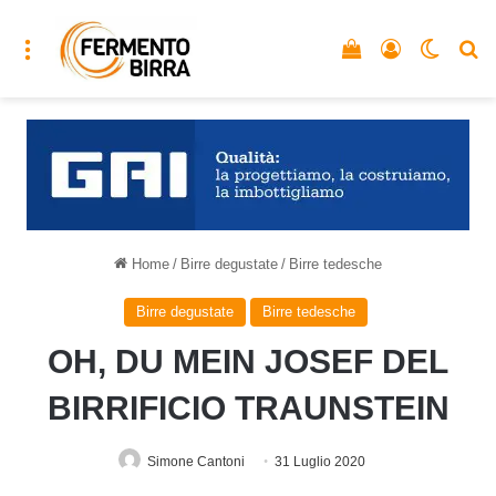
Menu
Vedi il carrello
Accedi
Cambia
C
Home
/
Birre degustate
/
Birre tedesche
Birre degustate
Birre tedesche
OH, DU MEIN JOSEF DEL
BIRRIFICIO TRAUNSTEIN
Simone Cantoni
31 Luglio 2020