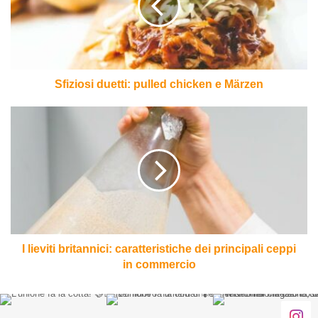
e
Märzen
Sfiziosi duetti: pulled chicken e Märzen
I
lieviti
britannici:
caratteristiche
dei
principali
ceppi
in
commercio
I lieviti britannici: caratteristiche dei principali ceppi
in commercio