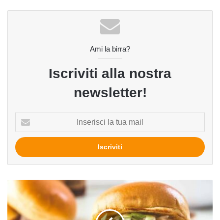
Ami la birra?
Iscriviti alla nostra
newsletter!
Inserisci
la
tua
mail
Sfiziosi
duetti:
pulled
chicken