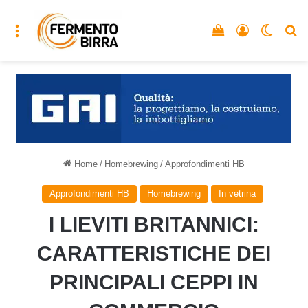
Menu
Vedi il carrello
Accedi
Cambia
C
Home
/
Homebrewing
/
Approfondimenti HB
Approfondimenti HB
Homebrewing
In vetrina
I LIEVITI BRITANNICI:
CARATTERISTICHE DEI
PRINCIPALI CEPPI IN