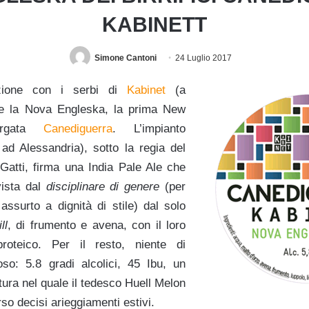
KABINETT
Simone Cantoni
24 Luglio 2017
zione con i serbi di
Kabinet
(a
e la Nova Engleska, la prima New
argata
Canediguerra
. L’impianto
d Alessandria), sotto la regia del
Gatti, firma una India Pale Ale che
vista dal
disciplinare di genere
(per
ssurto a dignità di stile) dal solo
ll
, di frumento e avena, con il loro
roteico. Per il resto, niente di
so: 5.8 gradi alcolici, 45 Ibu, un
atura nel quale il tedesco Huell Melon
rso decisi arieggiamenti estivi.