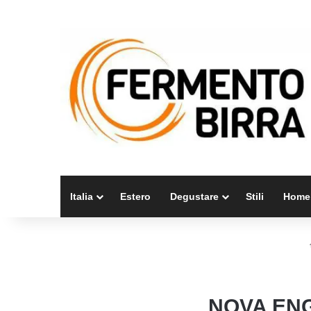
Italia
Estero
Degustare
Stili
Home
NOVA ENG