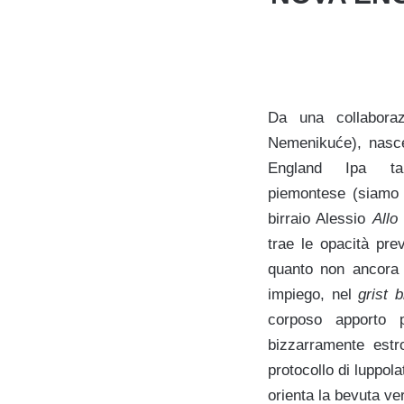
Da una collabora
Nemenikuće), nasc
England Ipa t
piemontese (siamo a
birraio Alessio
Allo
trae le opacità pre
quanto non ancora a
impiego, nel
grist bi
corposo apporto p
bizzarramente estro
protocollo di luppol
orienta la bevuta ve