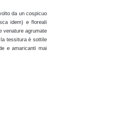
volto da un cospicuo
sca idem) e floreali
 e venature agrumate
a tessitura è sottile
ide e amaricanti mai