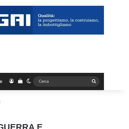
Accedi
Vedi il carrello
Cambia aspetto
Cerca
ti
t
IGUERRA E