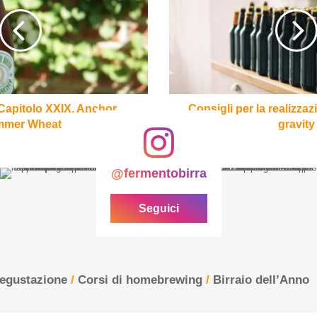
la
realizzazione
di
birre
high
gravity
 Capitolo XXIX. Anchor
Consigli per la realizzaz
mer Wheat
gravity
@fermentobirra
Seguici
degustazione
/
Corsi di homebrewing
/
Birraio dell’Anno