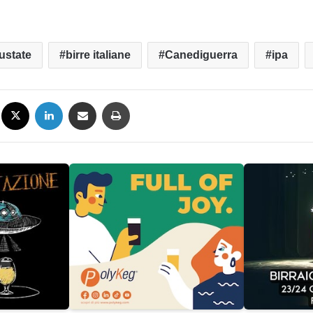
ustate
birre italiane
Canediguerra
ipa
Facebook
X
LinkedIn
Condividi via mail
Stampa