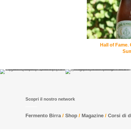
Fame.
Capitolo
XXIX.
Anchor
Summer
Wheat
Hall of Fame.
Sum
Scopri il nostro network
Fermento Birra
/
Shop
/
Magazine
/
Corsi di 