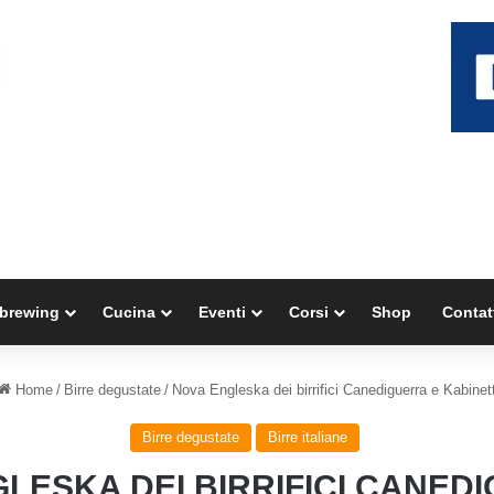
brewing
Cucina
Eventi
Corsi
Shop
Contat
Home
/
Birre degustate
/
Nova Engleska dei birrifici Canediguerra e Kabinet
Birre degustate
Birre italiane
LESKA DEI BIRRIFICI CANED