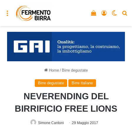
Menu
Vedi il carrello
Accedi
Cambia
C
Home
/
Birre degustate
Birre degustate
Birre italiane
NEVERENDING DEL
BIRRIFICIO FREE LIONS
Simone Cantoni
29 Maggio 2017