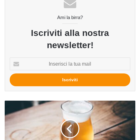
Ami la birra?
Iscriviti alla nostra
newsletter!
Inserisci
la
tua
mail
Birra
e
bicchieri:
il
tulipano