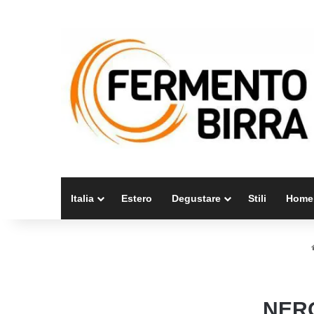
Italia
Estero
Degustare
Stili
Home
NERO