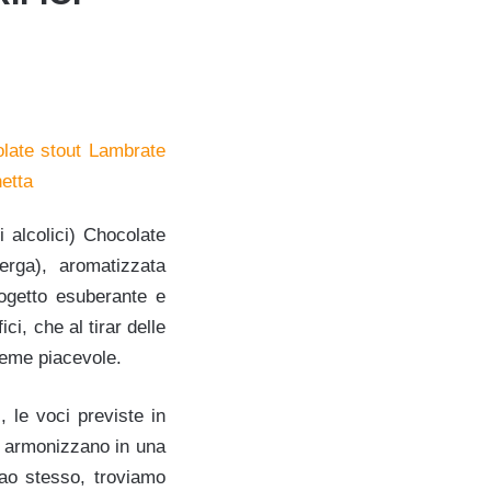
 alcolici) Chocolate
ga), aromatizzata
ogetto esuberante e
ci, che al tirar delle
ieme piacevole.
 le voci previste in
si armonizzano in una
cao stesso, troviamo