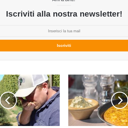
Iscriviti alla nostra newsletter!
Amiche
per
sempre:
Saison
e
farinata
di
ceci