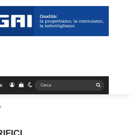
Accedi
Vedi il carrello
Cambia aspetto
Cerca
ti
s
IFICI