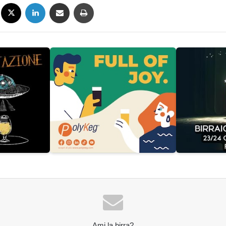
Facebook
X
LinkedIn
Condividi via mail
Stampa
Ami la birra?