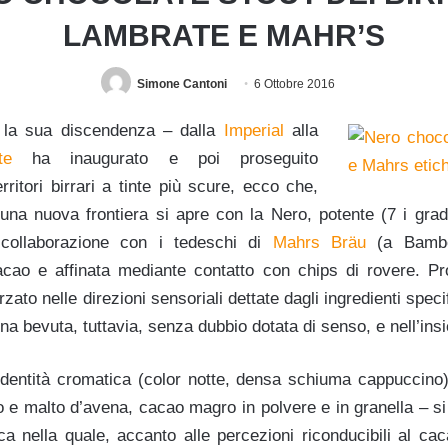
LAMBRATE E MAHR’S
Simone Cantoni
6 Ottobre 2016
la sua discendenza – dalla
Imperial
alla
te
ha inaugurato e poi proseguito
erritori birrari a tinte più scure, ecco che,
 una nuova frontiera si apre con la Nero, potente (7 i gradi
 collaborazione con i tedeschi di
Mahrs Bräu
(a Bamber
acao e affinata mediante contatto con chips di rovere. Pr
to nelle direzioni sensoriali dettate dagli ingredienti specifi
a bevuta, tuttavia, senza dubbio dotata di senso, e nell’ins
’identità cromatica (color notte, densa schiuma cappuccino),
zo e malto d’avena, cacao magro in polvere e in granella – 
ca nella quale, accanto alle percezioni riconducibili al ca