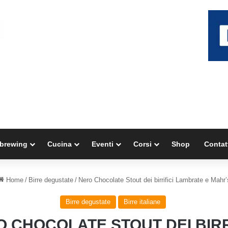
brewing
Cucina
Eventi
Corsi
Shop
Contat
Home
/
Birre degustate
/
Nero Chocolate Stout dei birrifici Lambrate e Mahr’
Birre degustate
Birre italiane
 CHOCOLATE STOUT DEI BIRR