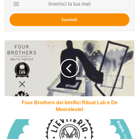
Inserisci
la
tua
mail
Four
Brothers
dei
birrifici
Ritual
Lab
e
De
Moersleutel
Four Brothers dei birrifici Ritual Lab e De
Moersleutel
Vitesssse
del
birrificio