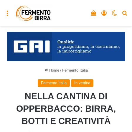
Menu
Vedi il carrello
Accedi
Cambia
C
Home
/
Fermento Italia
Fermento Italia
In vetrina
NELLA CANTINA DI
OPPERBACCO: BIRRA,
BOTTI E CREATIVITÀ