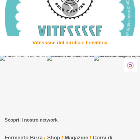
Lieviteria
Vitesssse del birrificio Lieviteria
Scopri il nostro network
Fermento Birra
/
Shop
/
Magazine
/
Corsi di