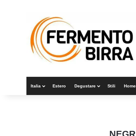
Italia
Estero
Degustare
Stili
Home
NEGR