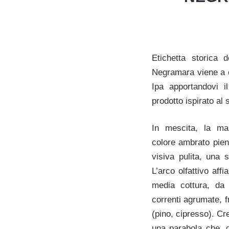
Etichetta storica 
Negramara viene a co
Ipa apportandovi il
prodotto ispirato al 
In mescita, la ma
colore ambrato pieno
visiva pulita, una 
L’arco olfattivo aff
media cottura, da
correnti agrumate, f
(pino, cipresso). Cr
una parabola che, d