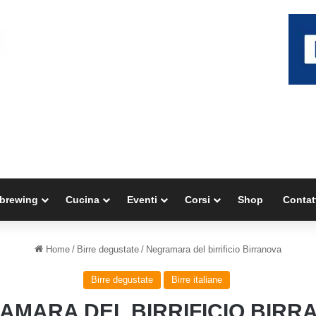
brewing
Cucina
Eventi
Corsi
Shop
Contat
Home
/
Birre degustate
/
Negramara del birrificio Birranova
Birre degustate
Birre italiane
AMARA DEL BIRRIFICIO BIRR