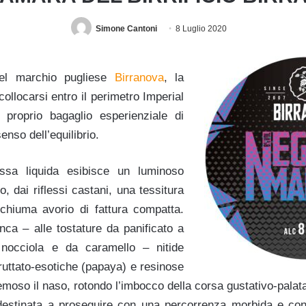
Simone Cantoni
8 Luglio 2020
del marchio pugliese
Birranova
, la
llocarsi entro il perimetro Imperial
 proprio bagaglio esperienziale di
senso dell’equilibrio.
ssa liquida esibisce un luminoso
, dai riflessi castani, una tessitura
schiuma avorio di fattura compatta.
ianca –
alle tostature da panificato a
 nocciola e da caramello –
nitide
ruttato-esotiche (papaya) e resinose
emoso il naso, rotondo l’imbocco della corsa gustativo-palat
estinata a proseguire con una percorrenza morbida e con 