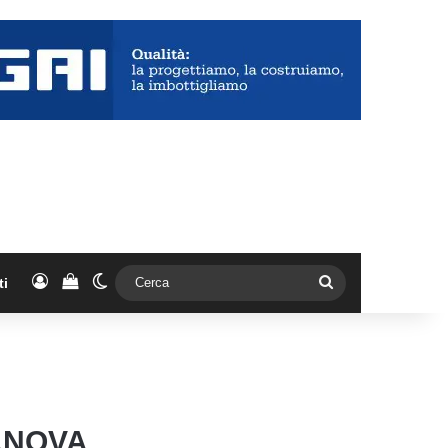
Accedi
Vedi il carrello
Cambia aspetto
Cerca
ti
ANOVA