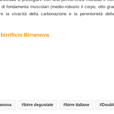
tà di fondamenta
muscolari
(medio-robusto il corpo, otto gradi 
are la vivacità della carbonazione e la perentorietà del
l
birrificio Birranova
ranova
birre degustate
birre italiane
Doubl