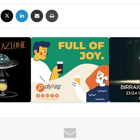
Facebook
X
LinkedIn
Condividi via mail
Stampa