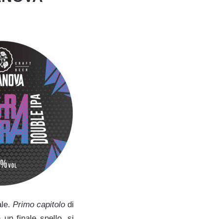
ale.
P
rimo
capitolo
di
un finale snello, si