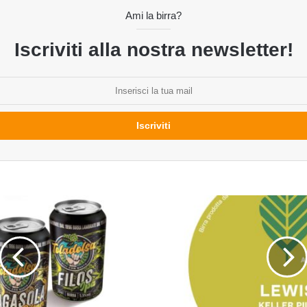
Ami la birra?
Iscriviti alla nostra newsletter!
Lewis
del
birrificio
Alder