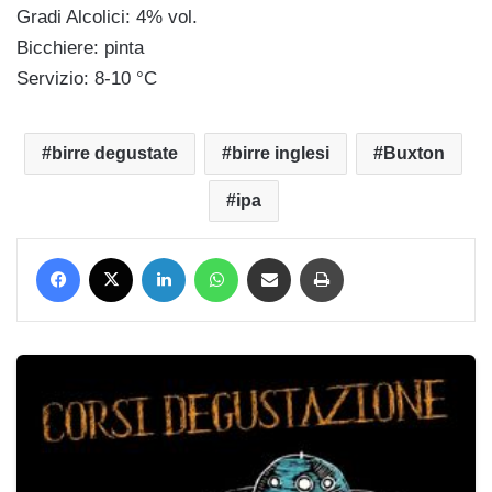
Gradi Alcolici: 4% vol.
Bicchiere: pinta
Servizio: 8-10 °C
birre degustate
birre inglesi
Buxton
ipa
Facebook
X
LinkedIn
WhatsApp
Condividi via mail
Stampa