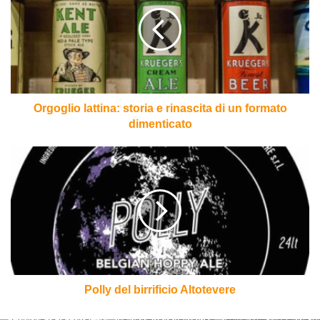
storia
e
rinascita
di
un
formato
dimenticato
Orgoglio lattina: storia e rinascita di un formato
dimenticato
Polly
del
birrificio
Altotevere
Polly del birrificio Altotevere