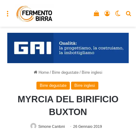
Menu
Vedi il carrello
Accedi
Cambia
C
Home
/
Birre degustate
/
Birre inglesi
Birre degustate
Birre inglesi
MYRCIA DEL BIRIFICIO
BUXTON
Simone Cantoni
26 Gennaio 2019