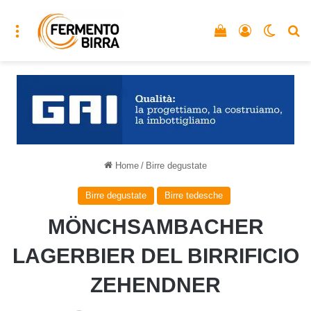
Menu
Vedi il carrello
Accedi
Cambia
C
Home
/
Birre degustate
Birre degustate
Birre tedesche
MÖNCHSAMBACHER
LAGERBIER DEL BIRRIFICIO
ZEHENDNER