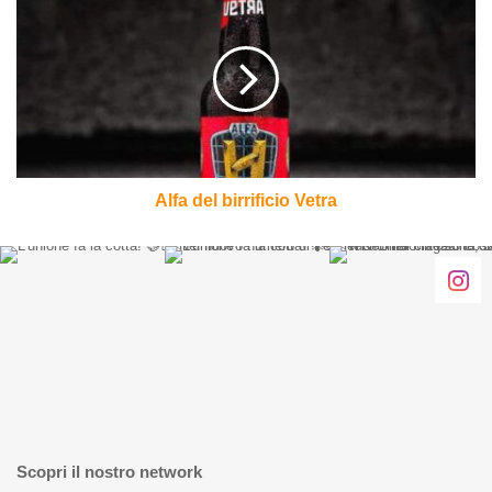
del
birrificio
Vetra
Alfa del birrificio Vetra
Scopri il nostro network