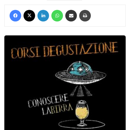
Facebook
X
LinkedIn
WhatsApp
Condividi via mail
Stampa