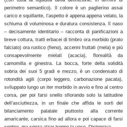
perimetro semantico). Il colore è un paglierino assai
carico e squillante, l’aspetto è appena appena velato, la
schiuma di voluminosa e duratura consistenza. Il naso
– decisamente identitario – racconta di panificazioni a
breve cottura, tratti erbacei di timbro ora morbido (prato
falciato) ora rustico (fieno), accenni fruttati (mela) e più
consapevolmente mielati (acacia), florealità da
camomilla e ginestra. La bocca, forte della solidità
sobria dei suoi 5 gradi e mezzo, è un condensato di
rotondità agili (corpo leggero, carbonazione pacata),
sviluppato lungo un iter morbido in avvio e fino al centro
corsa, per poi farsi snello sfiorando solo la latitudine
dell’asciuttezza, in un finale che affida le sorti del
bilanciamento palatale piuttosto alla corrente
amaricante, carsica fino ad allora e poi capace di farsi
sentire, ma senza alzar troppo la voce. Distensiva.