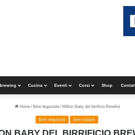
brewing
Cucina
Eventi
Corsi
Shop
Contat
Home
/
Birre degustate
/
Million Baby del birrificio Brewfist
Birre degustate
Birre italiane
ION BABY DEL BIRRIFICIO BRE