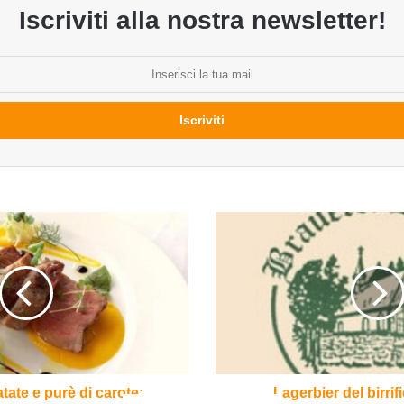
Iscriviti alla nostra newsletter!
Lagerbier
del
birrificio
Lieberth
tate e purè di carote:
Lagerbier del birrif