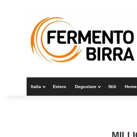
Italia
Estero
Degustare
Stili
Home
MILL