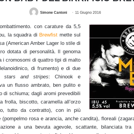
Simone Cantoni
11 Giugno 2016
ombattimento. con carature da 5,5
Ibu, la squadra di
Brewfist
mette sul
sa
(American Amber Lager lo stile di
tro dotata di personalità. Il genoma
i cromosomi di quattro tipi di malto
elanoidinico, di frumento) e di due
lo
stars and stripes
: Chinook e
va un flusso ambrato, ben pulito e
 di schiuma; dagli aromi prevedibili
 frolla, biscotto, caramella all’orzo
o, tutto da contratto), con in più
 (pompelmo rosa e arancia, anche candita), floreali (zagara)
razione a una bevuta agevole, scattante, bilanciata tra