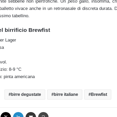
nite sebbene non ipertrofiche. Un
peso gallo
, insomma, ch
balletto vivace anche in un retronasale di discreta durata.
ssimo tabellino.
l birrificio Brewfist
er Lager
sa
vol.
zio: 8-9 °C
o: pinta americana
birre degustate
birre italiane
Brewfist
Facebook
X
LinkedIn
Condividi via mail
Stampa