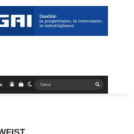
Accedi
Vedi il carrello
Cambia aspetto
Cerca
ti
WFIST