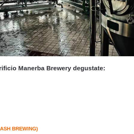
rrificio Manerba Brewery degustate:
MASH BREWING)