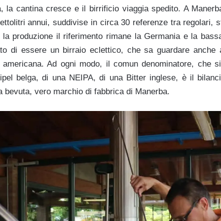
 la cantina cresce e il birrificio viaggia spedito. A Manerb
ttolitri annui, suddivise in circa 30 referenze tra regolari, 
 la produzione il riferimento rimane la Germania e la bas
to di essere un birraio eclettico, che sa guardare anche a
 americana. Ad ogni modo, il comun denominatore, che si t
ipel belga, di una NEIPA, di una Bitter inglese, è il bilanc
la bevuta, vero marchio di fabbrica di Manerba.