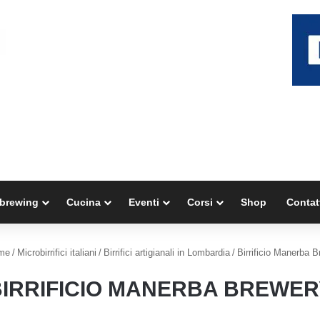
brewing
Cucina
Eventi
Corsi
Shop
Contat
me
/
Microbirrifici italiani
/
Birrifici artigianali in Lombardia
/
Birrificio Manerba 
BIRRIFICIO MANERBA BREWER