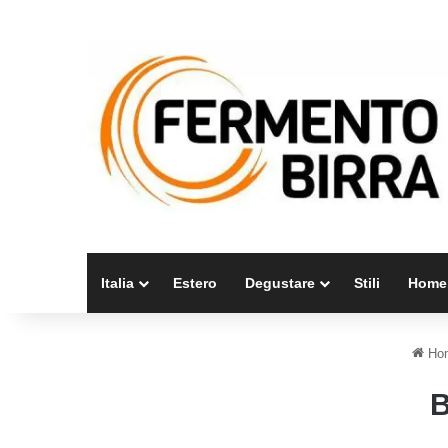
Italia
Estero
Degustare
Stili
Home
Ho