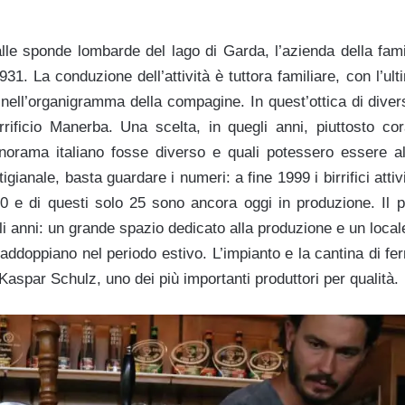
lle sponde lombarde del lago di Garda, l’azienda della fam
1931. La conduzione dell’attività è tuttora familiare, con l’u
i nell’organigramma della compagine. In quest’ottica di diver
Birrificio Manerba. Una scelta, in quegli anni, piuttosto co
norama italiano fosse diverso e quali potessero essere allo
igianale, basta guardare i numeri: a fine 1999 i birrifici attivi
0 e di questi solo 25 sono ancora oggi in produzione. Il 
li anni: un grande spazio dedicato alla produzione e un loca
addoppiano nel periodo estivo. L’impianto e la cantina di f
aspar Schulz, uno dei più importanti produttori per qualità.