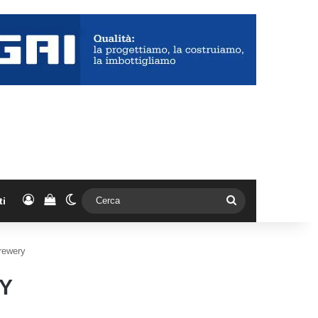
Accedi
Vedi il carrello
Cambia aspetto
Cerca
ti
Brewery
Y