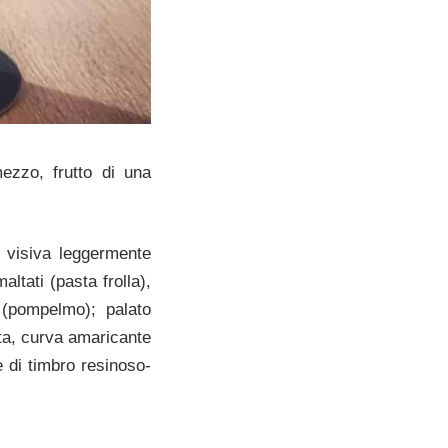
ezzo, frutto di una
a visiva leggermente
ltati (pasta frolla),
i (pompelmo); palato
ta, curva amaricante
e di timbro resinoso-