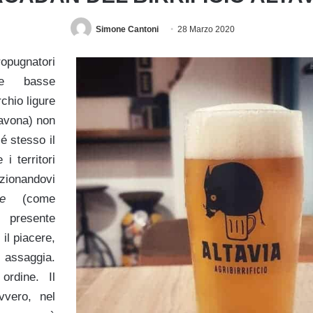
Simone Cantoni
28 Marzo 2020
ropugnatori
e basse
rchio ligure
avona) non
é stesso il
 i territori
ionandovi
e
(come
 presente
 il piacere,
 assaggia.
rdine. Il
vero, nel