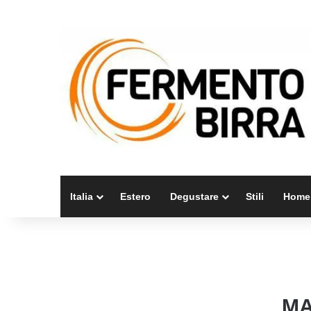
Italia
Estero
Degustare
Stili
Home
MA