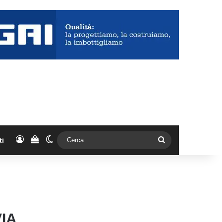
Accedi
Vedi il carrello
Cambia aspetto
Cerca
ti
VIA