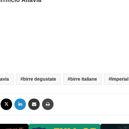
tavia
birre degustate
birre italiane
Imperial
Facebook
X
LinkedIn
Condividi via mail
Stampa