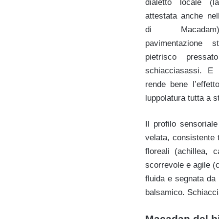
dialetto locale (
attestata anche nel
di Macada
pavimentazione st
pietrisco pressa
schiacciasassi. E 
rende bene l’effet
luppolatura tutta a s
Il profilo sensoria
velata, consistente 
floreali (achillea,
scorrevole e agile 
fluida e segnata da 
balsamico. Schiaccia
Macadan del bir