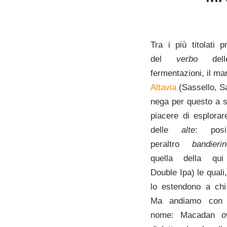
Tra i più titolati p
del
verbo
dell
fermentazioni, il ma
Altavia
(Sassello, S
nega per questo a s
piacere di esplorare
delle
alte
: posiz
peraltro
bandierin
quella della qui
Double Ipa) le quali,
lo estendono a chi
Ma andiamo con o
nome: Macadan ov