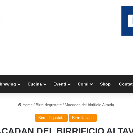
brewing
Cucina
Eventi
Corsi
Shop
Contat
Home
/
Birre degustate
/
Macadan del birrificio Altavia
Birre degustate
Birre italiane
CADAN DEL BIRRIFICIO ALTA