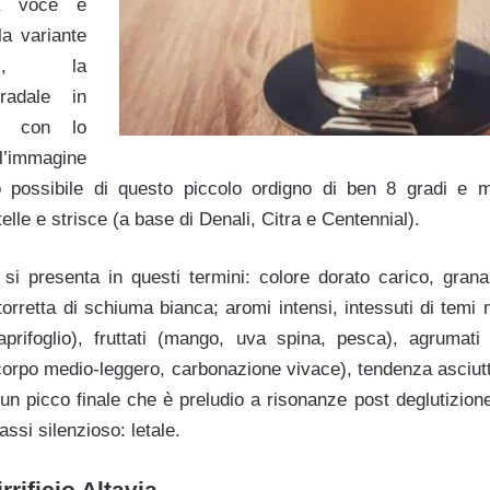
la voce è
la variante
m), la
radale in
to con lo
l’immagine
to possibile di questo piccolo ordigno di ben 8 gradi e m
telle e strisce (a base di Denali, Citra e Centennial).
le si presenta in questi termini: colore dorato carico, gran
torretta di schiuma bianca; aromi intensi, intessuti di temi ma
 caprifoglio), fruttati (mango, uva spina, pesca), agrumat
(corpo medio-leggero, carbonazione vivace), tendenza asciut
un picco finale che è preludio a risonanze post deglutizion
ssi silenzioso: letale.
rificio Altavia