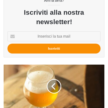
Ami la birra?
Iscriviti alla nostra
newsletter!
Inserisci
la
tua
mail
Gose
del
Birrificio
Finalese