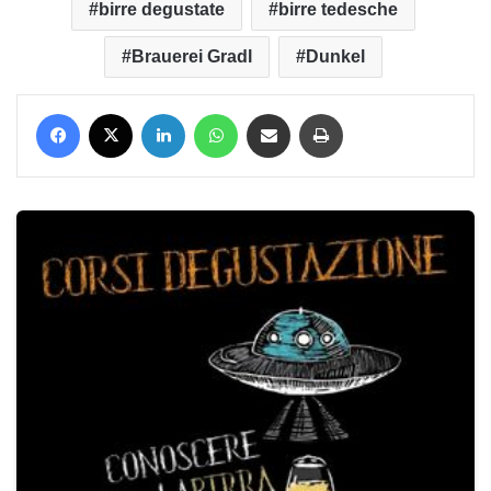
birre degustate
birre tedesche
Brauerei Gradl
Dunkel
Facebook
X
LinkedIn
WhatsApp
Condividi via mail
Stampa