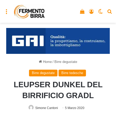
Menu
Vedi il carrello
Accedi
Cambia
C
Home
/
Birre degustate
Birre degustate
Birre tedesche
LEUPSER DUNKEL DEL
BIRRIFICIO GRADL
Simone Cantoni
5 Marzo 2020