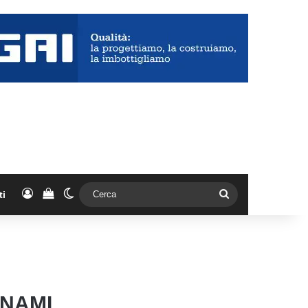
Accedi
Vedi il carrello
Cambia aspetto
Cerca
ti
UNAMI