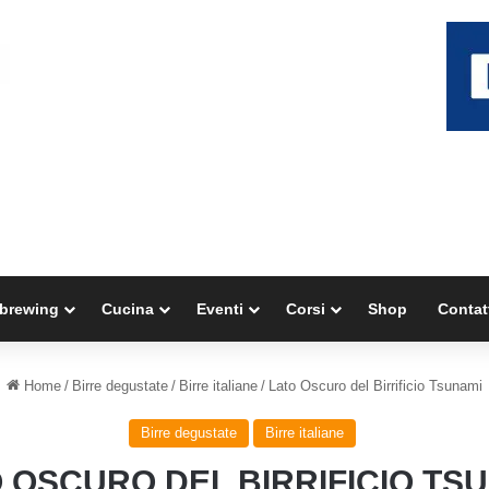
brewing
Cucina
Eventi
Corsi
Shop
Contat
Home
/
Birre degustate
/
Birre italiane
/
Lato Oscuro del Birrificio Tsunami
Birre degustate
Birre italiane
 OSCURO DEL BIRRIFICIO TS