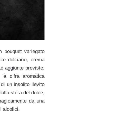
n bouquet variegato
te dolciario, crema
Le aggiunte previste,
la cifra aromatica
i un insolito lievito
alla sfera del dolce,
i magicamente da una
 alcolici.