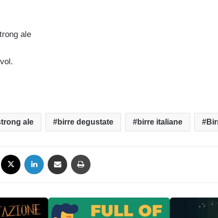
trong ale
vol.
strong ale
birre degustate
birre italiane
Bir
Facebook
X
LinkedIn
Condividi via mail
Stampa