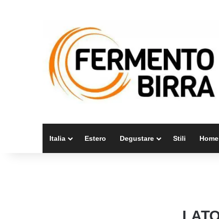
Italia
Estero
Degustare
Stili
Home
LATO