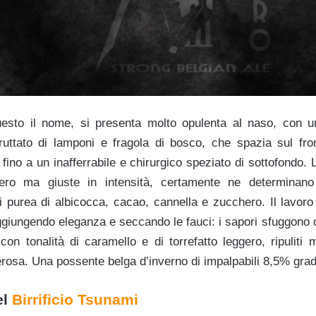
esto il nome, si presenta molto opulenta al naso, con u
uttato di lamponi e fragola di bosco, che spazia sul fron
fino a un inafferrabile e chirurgico speziato di sottofondo. 
ero ma giuste in intensità, certamente ne determinano 
purea di albicocca, cacao, cannella e zucchero. Il lavoro d
aggiungendo eleganza e seccando le fauci: i sapori sfuggono d
on tonalità di caramello e di torrefatto leggero, ripulit
erosa. Una possente belga d’inverno di impalpabili 8,5% gradi
el
Birrificio Tsunami