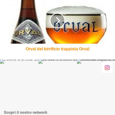
del
birrificio
trappista
Orval
Orval del birrificio trappista Orval
Scopri il nostro network