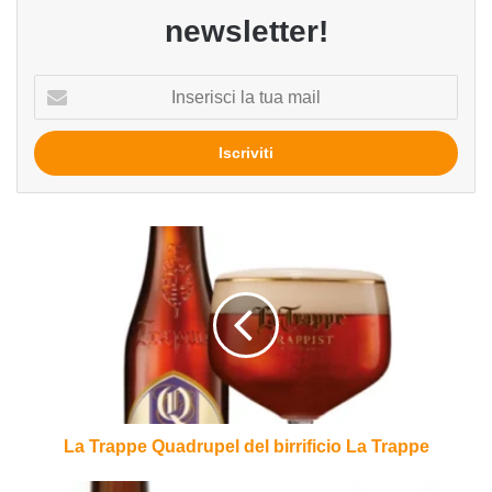
newsletter!
Inserisci
la
tua
mail
La
Trappe
Quadrupel
del
birrificio
La
Trappe
La Trappe Quadrupel del birrificio La Trappe
Orval