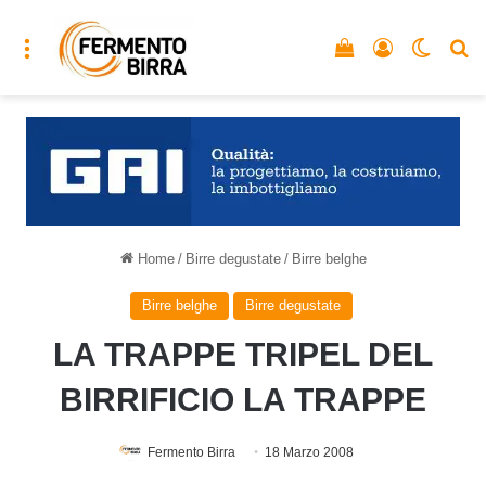
Menu
Vedi il carrello
Accedi
Cambia
C
Home
/
Birre degustate
/
Birre belghe
Birre belghe
Birre degustate
LA TRAPPE TRIPEL DEL
BIRRIFICIO LA TRAPPE
Fermento Birra
18 Marzo 2008