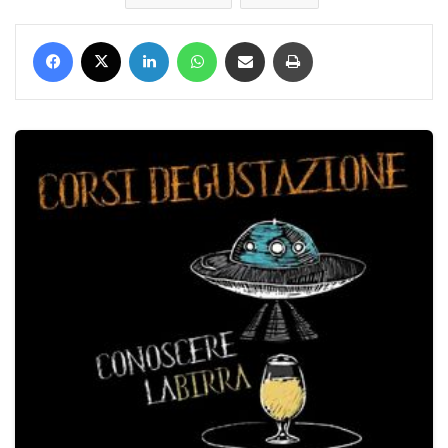
Facebook
X
LinkedIn
WhatsApp
Condividi via mail
Stampa