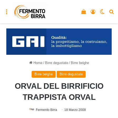
Menu
Vedi il carrello
Accedi
Cambia
C
Home
/
Birre degustate
/
Birre belghe
Birre belghe
Birre degustate
ORVAL DEL BIRRIFICIO
TRAPPISTA ORVAL
Fermento Birra
18 Marzo 2008