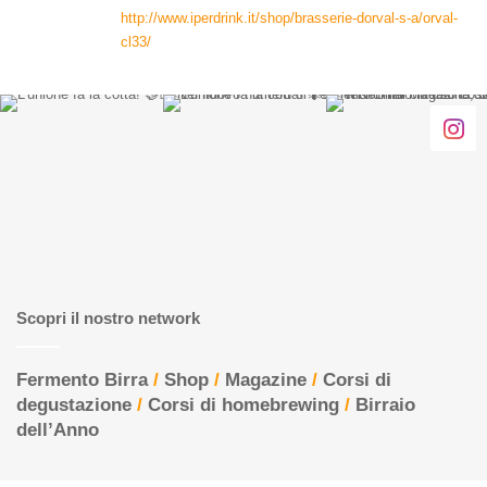
http://www.iperdrink.it/shop/brasserie-dorval-s-a/orval-
o
cl33/
:
Scopri il nostro network
Fermento Birra
/
Shop
/
Magazine
/
Corsi di
degustazione
/
Corsi di homebrewing
/
Birraio
dell’Anno