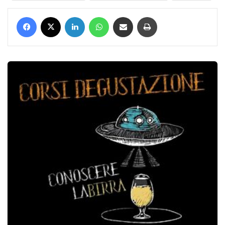
Facebook
X
LinkedIn
WhatsApp
Condividi via mail
Stampa