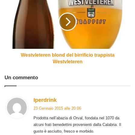
blond
del
birrificio
trappista
Westvleteren
Westvleteren blond del birrificio trappista
Westvleteren
Un commento
h
Iperdrink
a
23 Gennaio 2015 alle 20:06
d
Prodotta nell’abazia di Orval, fondata nel 1070 da
e
alcuni frati benedettini provenienti dalla Calabria. Il
t
gusto è asciutto, fresco e morbido.
t