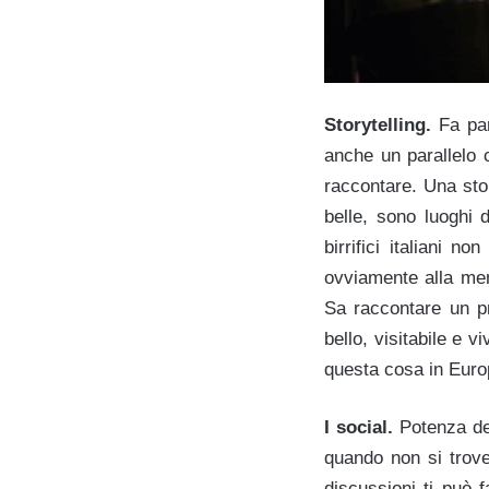
Storytelling.
Fa par
anche un parallelo 
raccontare. Una stor
belle, sono luoghi d
birrifici italiani n
ovviamente alla men
Sa raccontare un pr
bello, visitabile e v
questa cosa in Eur
I social.
Potenza de
quando non si trove
discussioni ti può 