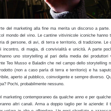
te del marketing alla fine ma merita un discorso a parte.
col mondo del vino. Le cantine vitivinicole iconiche hanno 
ia di persone, di avi, di terra e territorio, di tradizione. L
i incontro, di magia, di convivialità e unicità. A parte po
on hanno uno storytelling al pari della media dei produttori v
te Teo Musso e Baladin che nel campo dello storytelling non 
odotto (non a caso parla di terra e territorio) e ha saputo 
ivibile, aperto al pubblico, coinvolgente e sempre diverso. Qu
opa? Pochi, probabilmente nessuno.
l marketing contemporaneo da qualche anno e per qualche 
ranno altri canali. Arma a doppio taglio per le aziende: il 
far volare in alto e affondare. Un post sbagliato o azzecca