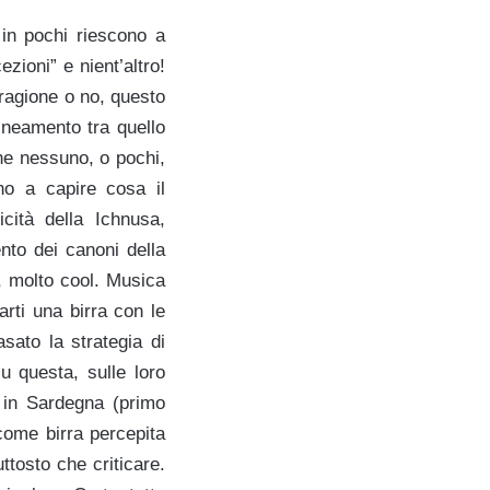
o in pochi riescono a
ezioni” e nient’altro!
a ragione o no, questo
ineamento tra quello
he nessuno, o pochi,
no a capire cosa il
cità della Ichnusa,
ento dei canoni della
o, molto cool. Musica
arti una birra con le
sato la strategia di
u questa, sulle loro
 in Sardegna (primo
come birra percepita
ttosto che criticare.