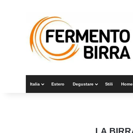
Italia
Estero
Degustare
Stili
Home
LA BIRR