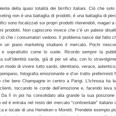
nte della quasi totalità dei birrifici italiani. Ciò che sol
eting non è una battaglia di prodotti, è una battaglia di perc
fici sono focalizzati sui propri prodotti ritenendoli, magari 
ni prodotti. Non capiscono invece che c’è un palese disall
ciò che i consumatori vedono. Il problema nasce dal fatto c
on un piano marketing studiano il mercato. Pochi riesco
e soprattutto come lo vuole. Ricordo sempre la pubbli
ta sull’identità sarda, già di per sé alta, con lo stravolgim
un modo di vivere tutto sardo, identitario, verace, autentic
pompano, fotografia emozionante e d’un tratto preferiresti f
o che bere Champagne in centro a Parigi. L’Ichnusa ha ba
clienti, toccando le corde dell’emozione e, facendo leva s
 Da lì in poi ha consolidato alla grande la sua posizione
ed è entrata nel resto del mercato “continentale” italiano 
ca e locale di una Heineken o Moretti. Prendete esempio piu