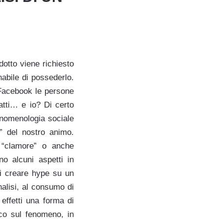
otto viene richiesto
abile di possederlo.
 Facebook le persone
tti… e io? Di certo
enomenologia sociale
i” del nostro animo.
e “clamore” o anche
no alcuni aspetti in
di creare hype su un
alisi, al consumo di
 effetti una forma di
ico sul fenomeno, in