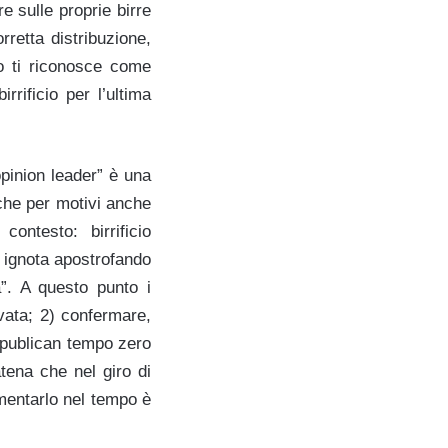
e sulle proprie birre
retta distribuzione,
o ti riconosce come
rrificio per l’ultima
pinion leader” è una
che per motivi anche
ntesto: birrificio
a ignota apostrofando
a”. A questo punto i
ovata; 2) confermare,
I publican tempo zero
atena che nel giro di
imentarlo nel tempo è