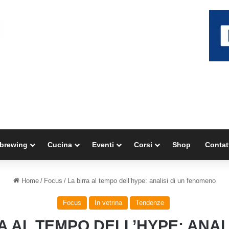
brewing
Cucina
Eventi
Corsi
Shop
Contat
Home
/
Focus
/
La birra al tempo dell’hype: analisi di un fenomeno
Focus
In vetrina
Tendenze
A AL TEMPO DELL’HYPE: ANALI