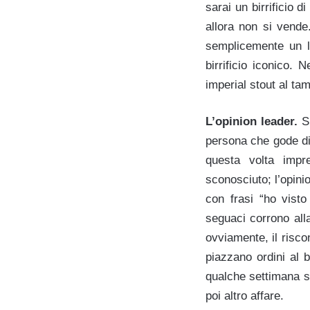
sarai un birrificio 
allora non si vende
semplicemente un l
birrificio iconico. 
imperial stout al ta
L’opinion leader.
Sp
persona che gode di
questa volta impr
sconosciuto; l’opini
con frasi “ho visto
seguaci corrono alla
ovviamente, il risco
piazzano ordini al b
qualche settimana sp
poi altro affare.