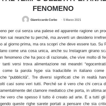
FENOMENO
Gianriccardo Corbo
5 Marzo 2021
eno per cui senza una palese ed apparente ragione un prod
Non sai neanche tu perché, ma avverti un desiderio irrefren
no al giorno prima, ma ora scopri che deve essere tuo. Su
lano come una cosa unica, anche su Instagram girano sca
un fenomeno che ha poco di razionale, che vive molto di f
 tanti versi trova alimentazione nei meandri “egocentrat
e come la parola hype sia traducibile in italiano com
he “pubblicità”. Tre diversi significati che in realtà han
ti casi sono veri tutti. Perché se è vero che chi cerca 
damentalmente del clamore mediatico che porta, in ultima an
he vero che spesso il tutto è creato ad arte. È a tutti gli
ggendo queste righe sarete portati a pensare che sia crit