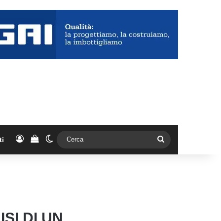
Accedi
Vedi il carrello
Cambia aspetto
Cerca
ti
SI DI UN