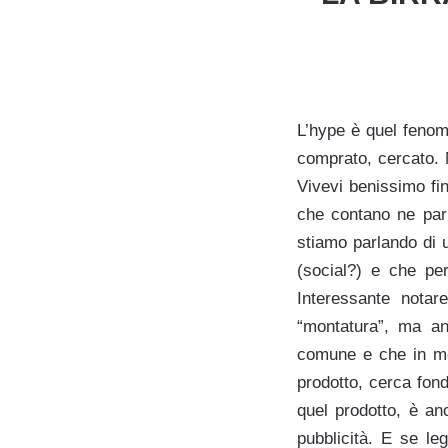
L’hype è quel fenom
comprato, cercato. 
Vivevi benissimo fi
che contano ne par
stiamo parlando di 
(social?) e che per
Interessante notar
“montatura”, ma anc
comune e che in mol
prodotto, cerca fon
quel prodotto, è anc
pubblicità. E se le