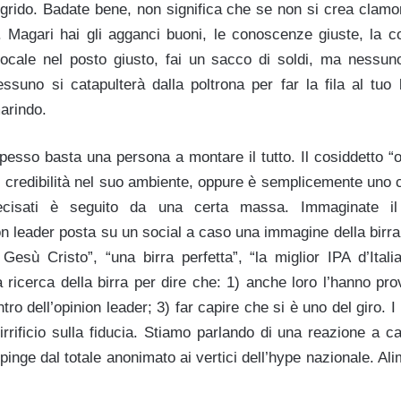
di grido. Badate bene, non significa che se non si crea clamor
. Magari hai gli agganci buoni, le conoscenze giuste, la cor
ocale nel posto giusto, fai un sacco di soldi, ma nessun
Nessuno si catapulterà dalla poltrona per far la fila al tuo bi
marindo.
esso basta una persona a montare il tutto. Il cosiddetto “o
 credibilità nel suo ambiente, oppure è semplicemente uno 
ecisati è seguito da una certa massa. Immaginate il co
on leader posta su un social a caso una immagine della birr
 Gesù Cristo”, “una birra perfetta”, “la miglior IPA d’Itali
 ricerca della birra per dire che: 1) anche loro l’hanno pr
ntro dell’opinion leader; 3) far capire che si è uno del giro. 
irrificio sulla fiducia. Stiamo parlando di una reazione a c
inge dal totale anonimato ai vertici dell’hype nazionale. Al