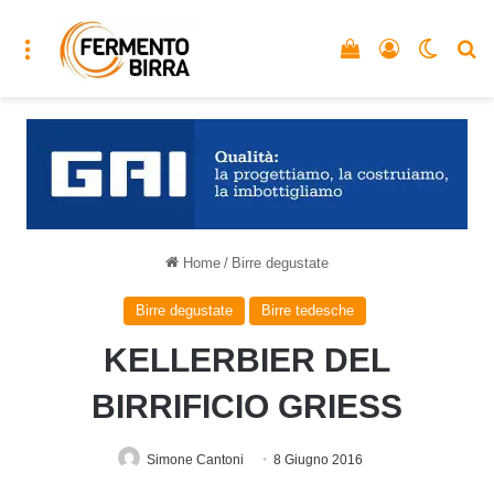
Menu
Vedi il carrello
Accedi
Cambia
C
Home
/
Birre degustate
Birre degustate
Birre tedesche
KELLERBIER DEL
BIRRIFICIO GRIESS
Simone Cantoni
8 Giugno 2016