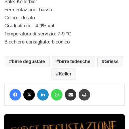
Stile: Kellerbier
Fermentazione: bassa
Colore: dorato
Gradi alcolici: 4.9% vol.
Temperatura di servizio: 7-9 °C
Bicchiere consigliato: biconico
birre degustate
birre tedesche
Griess
Keller
Facebook
X
LinkedIn
WhatsApp
Condividi via mail
Stampa