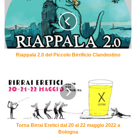
2.0
del
Piccolo
Birrificio
Clandestino
Riappala 2.0 del Piccolo Birrificio Clandestino
Torna
Birrai
Eretici
dal
20
al
22
maggio
2022
a
Torna Birrai Eretici dal 20 al 22 maggio 2022 a
Bologna
Bologna