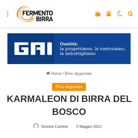
Menu
Vedi il carrello
Accedi
Cambia
C
Home
/
Birre degustate
Birre degustate
KARMALEON DI BIRRA DEL
BOSCO
Simone Cantoni
5 Maggio 2022