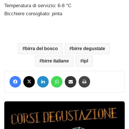
Temperatura di servizio: 6-8 °C
Bicchiere consigliato: pinta
birra del bosco
birre degustate
birre italiane
ipl
Facebook
X
LinkedIn
WhatsApp
Condividi via mail
Stampa