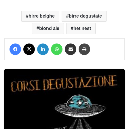
birre belghe
birre degustate
blond ale
het nest
Facebook
X
LinkedIn
WhatsApp
Condividi via mail
Stampa