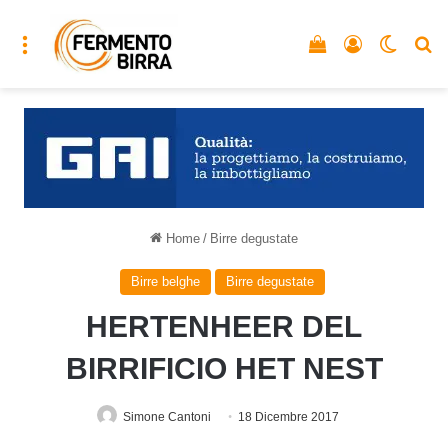
Menu
Vedi il carrello
Accedi
Cambia
C
Home
/
Birre degustate
Birre belghe
Birre degustate
HERTENHEER DEL
BIRRIFICIO HET NEST
Simone Cantoni
18 Dicembre 2017