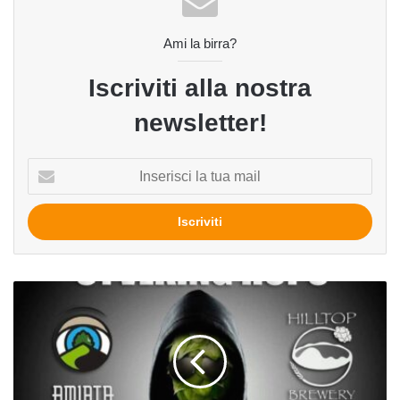
Ami la birra?
Iscriviti alla nostra
newsletter!
Inserisci
la
tua
mail
Stalking
Hops
di
Birra
Amiata
e