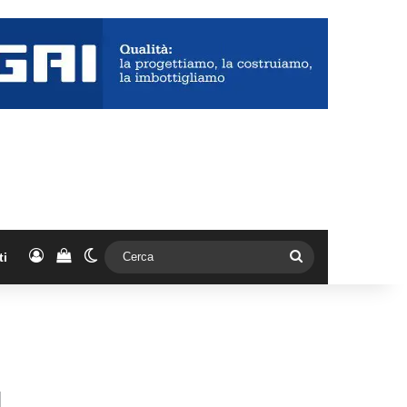
Accedi
Vedi il carrello
Cambia aspetto
Cerca
ti
L