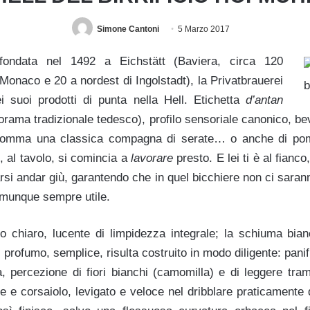
Simone Cantoni
5 Marzo 2017
 fondata nel 1492 a Eichstätt (Baviera, circa 120
 Monaco e 20 a nordest di Ingolstadt), la Privatbrauerei
 suoi prodotti di punta nella Hell. Etichetta
d’antan
rama tradizionale tedesco), profilo sensoriale canonico, be
nsomma una classica compagna di serate… o anche di pom
e, al tavolo, si comincia a
lavorare
presto. E lei ti è al fianco
arsi andar giù, garantendo che in quel bicchiere non ci sara
omunque sempre utile.
o chiaro, lucente di limpidezza integrale; la schiuma bianc
l profumo, semplice, risulta costruito in modo diligente: pani
a, percezione di fiori bianchi (camomilla) e di leggere tram
ile e corsaiolo, levigato e veloce nel dribblare praticamente