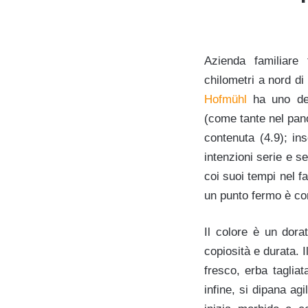
Azienda familiare
chilometri a nord di
Hofmühl
ha uno dei
(come tante nel pano
contenuta (4.9); i
intenzioni serie e s
coi suoi tempi nel f
un punto fermo è c
Il colore è un dorat
copiosità e durata. I
fresco, erba tagliat
infine, si dipana ag