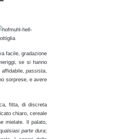
va facile, gradazione
eriggi, se si hanno
, affidabile,
passista
,
nno sorprese, e avere
a, fitta, di discreta
ficato chiaro, cereale
e mielate. Il palato,
 qualsiasi
parte dura
;