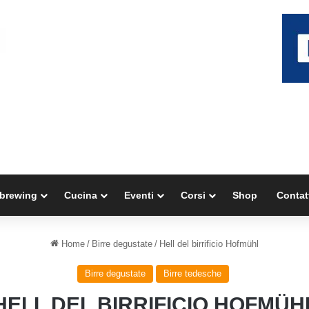
brewing
Cucina
Eventi
Corsi
Shop
Contat
Home
/
Birre degustate
/
Hell del birrificio Hofmühl
Birre degustate
Birre tedesche
HELL DEL BIRRIFICIO HOFMÜH