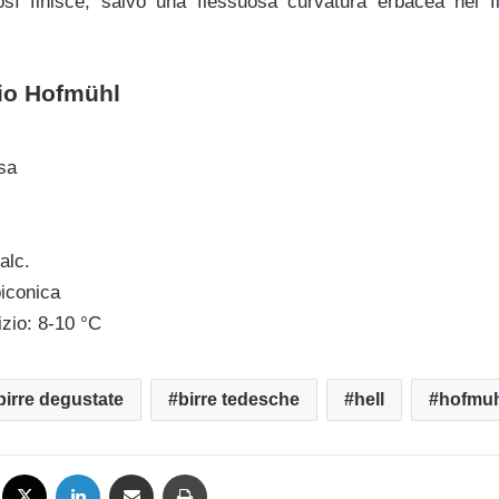
sì finisce, salvo una flessuosa curvatura erbacea nel fi
icio Hofmühl
sa
alc.
biconica
izio: 8-10 °C
birre degustate
birre tedesche
hell
hofmuh
Facebook
X
LinkedIn
Condividi via mail
Stampa