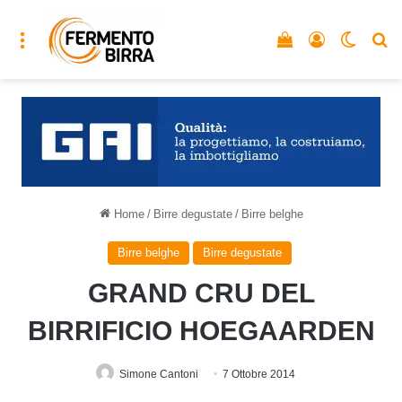
Menu
Vedi il carrello
Accedi
Cambia
C
Home
/
Birre degustate
/
Birre belghe
Birre belghe
Birre degustate
GRAND CRU DEL
BIRRIFICIO HOEGAARDEN
Simone Cantoni
7 Ottobre 2014