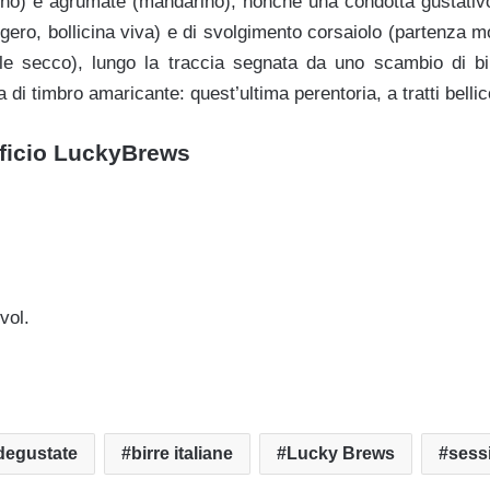
ino) e agrumate (mandarino); nonché una condotta gustativo
ggero, bollicina viva) e di svolgimento corsaiolo (partenza 
nale secco), lungo la traccia segnata da uno scambio di bin
 di timbro amaricante: quest’ultima perentoria, a tratti belli
ificio LuckyBrews
vol.
 degustate
birre italiane
Lucky Brews
sess