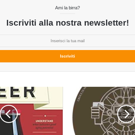
Ami la birra?
Iscriviti alla nostra newsletter!
Cabossa
del
birrificio
Croce
di
Malto