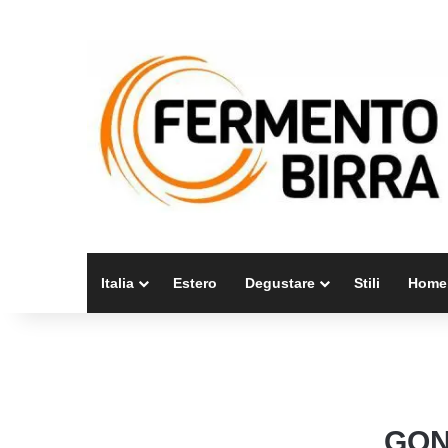
Italia
Estero
Degustare
Stili
Home
GON