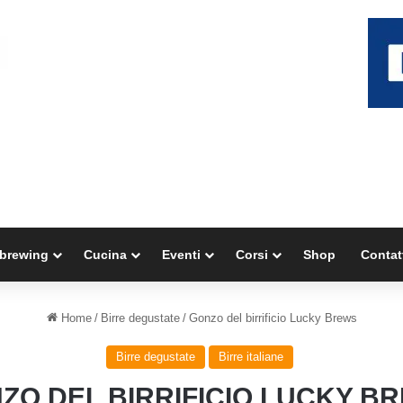
brewing
Cucina
Eventi
Corsi
Shop
Contat
Home
/
Birre degustate
/
Gonzo del birrificio Lucky Brews
Birre degustate
Birre italiane
ZO DEL BIRRIFICIO LUCKY B