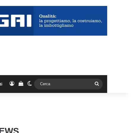
Accedi
Vedi il carrello
Cambia aspetto
Cerca
ti
REWS