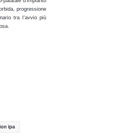
-palatale d’impianto
morbida, progressione
ario tra l’avvio più
cosa.
ion ipa