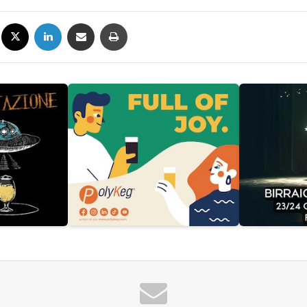
Facebook
X
LinkedIn
Condividi via mail
Stampa