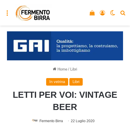
Menu
Vedi il carrello
Accedi
Cambia
C
Home
/
Libri
In vetrina
Libri
LETTI PER VOI: VINTAGE
BEER
Fermento Birra
22 Luglio 2020