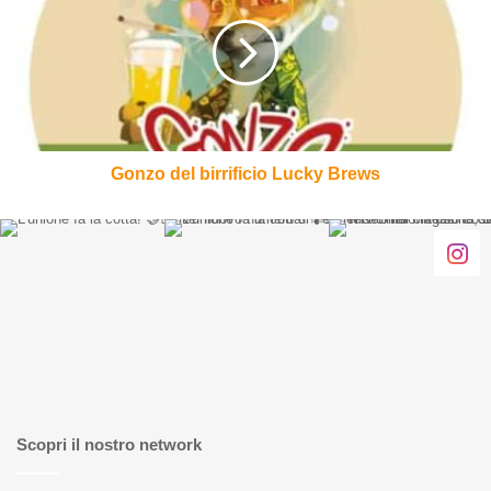
birrificio
Lucky
Brews
Gonzo del birrificio Lucky Brews
Scopri il nostro network