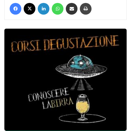
Facebook
X
LinkedIn
WhatsApp
Condividi via mail
Stampa