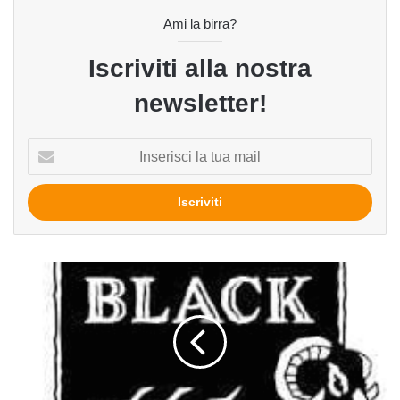
Ami la birra?
Iscriviti alla nostra
newsletter!
Inserisci
la
tua
mail
Riggwelter
del
birrificio
Black
Sheep