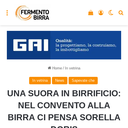
Menu
Vedi il carrello
Accedi
Cambia
C
Home
/
In vetrina
In vetrina
News
Sapevate che
UNA SUORA IN BIRRIFICIO:
NEL CONVENTO ALLA
BIRRA CI PENSA SORELLA