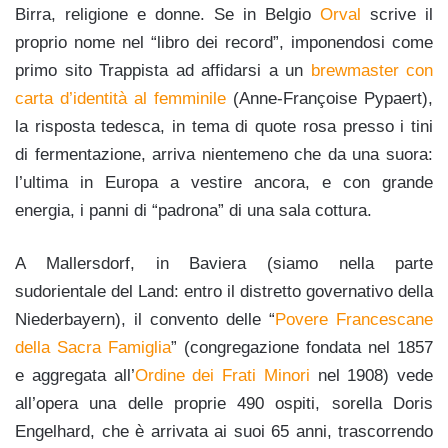
Birra, religione e donne. Se in Belgio
Orval
scrive il
proprio nome nel “libro dei record”, imponendosi come
primo sito Trappista ad affidarsi a un
brewmaster con
carta d’identità al femminile
(Anne-Françoise Pypaert),
la risposta tedesca, in tema di quote rosa presso i tini
di fermentazione, arriva nientemeno che da una suora:
l’ultima in Europa a vestire ancora, e con grande
energia, i panni di “padrona” di una sala cottura.
A Mallersdorf, in Baviera (siamo nella parte
sudorientale del Land: entro il distretto governativo della
Niederbayern), il convento delle “
Povere Francescane
della Sacra Famiglia
” (congregazione fondata nel 1857
e aggregata all’
Ordine dei Frati Minori
nel 1908) vede
all’opera una delle proprie 490 ospiti, sorella Doris
Engelhard, che è arrivata ai suoi 65 anni, trascorrendo