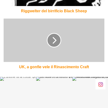
Riggwelter del birrificio Black Sheep
UK,
a
gonfie
vele
il
Rinascimento
Craft
UK, a gonfie vele il Rinascimento Craft