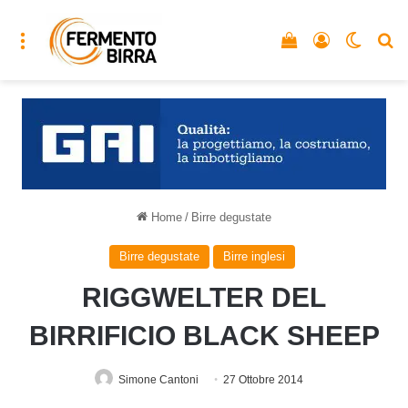
Menu
Vedi il carrello
Accedi
Cambia
C
Home
/
Birre degustate
Birre degustate
Birre inglesi
RIGGWELTER DEL
BIRRIFICIO BLACK SHEEP
Simone Cantoni
27 Ottobre 2014