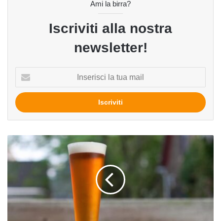
Ami la birra?
Iscriviti alla nostra
newsletter!
Inserisci
la
tua
mail
Pilsener,
uso
e
abuso
di
una
denominazione