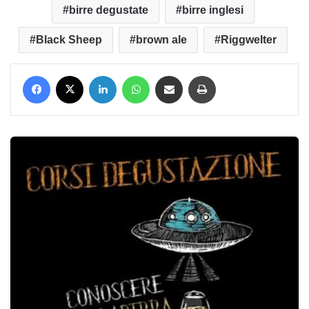
birre degustate
birre inglesi
Black Sheep
brown ale
Riggwelter
Facebook
X
LinkedIn
WhatsApp
Condividi via mail
Stampa