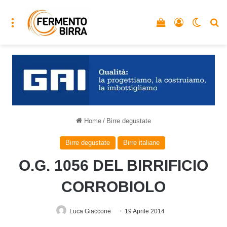
Menu
Vedi il carrello
Accedi
Cambia
C
Home
/
Birre degustate
Birre degustate
Birre italiane
O.G. 1056 DEL BIRRIFICIO
CORROBIOLO
Luca Giaccone
19 Aprile 2014