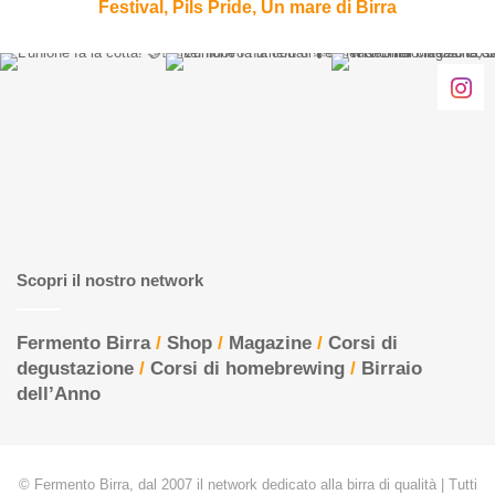
Pride,
Festival, Pils Pride, Un mare di Birra
Un
mare
di
Birra
Scopri il nostro network
Fermento Birra
/
Shop
/
Magazine
/
Corsi di
degustazione
/
Corsi di homebrewing
/
Birraio
dell’Anno
© Fermento Birra, dal 2007 il network dedicato alla birra di qualità | Tutti