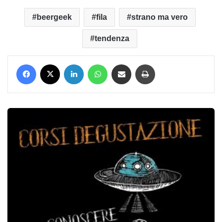
beergeek
fila
strano ma vero
tendenza
Facebook
X
LinkedIn
WhatsApp
Condividi via mail
Stampa