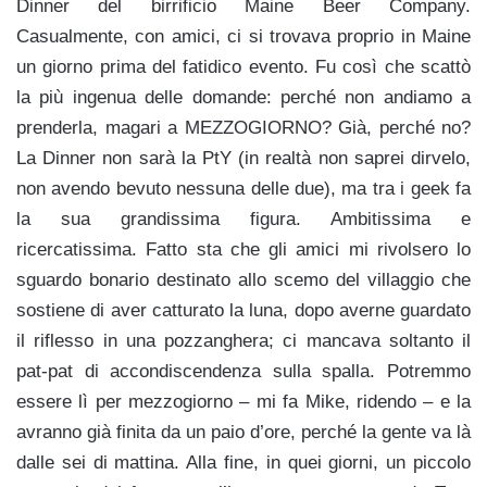
Dinner del birrificio Maine Beer Company.
Casualmente, con amici, ci si trovava proprio in Maine
un giorno prima del fatidico evento. Fu così che scattò
la più ingenua delle domande: perché non andiamo a
prenderla, magari a MEZZOGIORNO? Già, perché no?
La Dinner non sarà la PtY (in realtà non saprei dirvelo,
non avendo bevuto nessuna delle due), ma tra i geek fa
la sua grandissima figura. Ambitissima e
ricercatissima. Fatto sta che gli amici mi rivolsero lo
sguardo bonario destinato allo scemo del villaggio che
sostiene di aver catturato la luna, dopo averne guardato
il riflesso in una pozzanghera; ci mancava soltanto il
pat-pat di accondiscendenza sulla spalla. Potremmo
essere lì per mezzogiorno – mi fa Mike, ridendo – e la
avranno già finita da un paio d’ore, perché la gente va là
dalle sei di mattina. Alla fine, in quei giorni, un piccolo