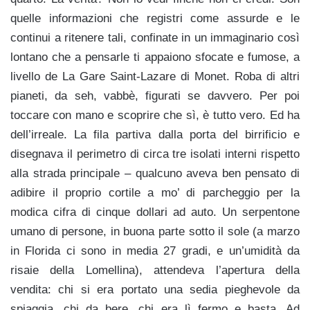
quelle informazioni che registri come assurde e le
continui a ritenere tali, confinate in un immaginario così
lontano che a pensarle ti appaiono sfocate e fumose, a
livello de La Gare Saint-Lazare di Monet. Roba di altri
pianeti, da seh, vabbè, figurati se davvero. Per poi
toccare con mano e scoprire che sì, è tutto vero. Ed ha
dell’irreale. La fila partiva dalla porta del birrificio e
disegnava il perimetro di circa tre isolati interni rispetto
alla strada principale – qualcuno aveva ben pensato di
adibire il proprio cortile a mo’ di parcheggio per la
modica cifra di cinque dollari ad auto. Un serpentone
umano di persone, in buona parte sotto il sole (a marzo
in Florida ci sono in media 27 gradi, e un’umidità da
risaie della Lomellina), attendeva l’apertura della
vendita: chi si era portato una sedia pieghevole da
spiaggia, chi da bere, chi era lì fermo e basta. Ad