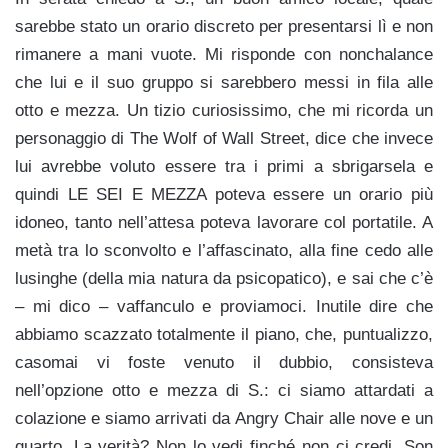
sarebbe stato un orario discreto per presentarsi lì e non
rimanere a mani vuote. Mi risponde con nonchalance
che lui e il suo gruppo si sarebbero messi in fila alle
otto e mezza. Un tizio curiosissimo, che mi ricorda un
personaggio di The Wolf of Wall Street, dice che invece
lui avrebbe voluto essere tra i primi a sbrigarsela e
quindi LE SEI E MEZZA poteva essere un orario più
idoneo, tanto nell’attesa poteva lavorare col portatile. A
metà tra lo sconvolto e l’affascinato, alla fine cedo alle
lusinghe (della mia natura da psicopatico), e sai che c’è
– mi dico – vaffanculo e proviamoci. Inutile dire che
abbiamo scazzato totalmente il piano, che, puntualizzo,
casomai vi foste venuto il dubbio, consisteva
nell’opzione otto e mezza di S.: ci siamo attardati a
colazione e siamo arrivati da Angry Chair alle nove e un
quarto. La verità? Non lo vedi finché non ci credi. Son