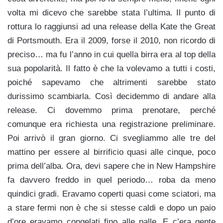
volta mi dicevo che sarebbe stata l’ultima. Il punto di
rottura lo raggiunsi ad una release della Kate the Great
di Portsmouth. Era il 2009, forse il 2010, non ricordo di
preciso… ma fu l’anno in cui quella birra era al top della
sua popolarità. Il fatto è che la volevamo a tutti i costi,
poiché sapevamo che altrimenti sarebbe stato
durissimo scambiarla. Così decidemmo di andare alla
release. Ci dovemmo prima prenotare, perché
comunque era richiesta una registrazione preliminare.
Poi arrivò il gran giorno. Ci svegliammo alle tre del
mattino per essere al birrificio quasi alle cinque, poco
prima dell’alba. Ora, devi sapere che in New Hampshire
fa davvero freddo in quel periodo… roba da meno
quindici gradi. Eravamo coperti quasi come sciatori, ma
a stare fermi non è che si stesse caldi e dopo un paio
d’ore eravamo congelati fino alle palle. E c’era gente