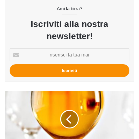
Ami la birra?
Iscriviti alla nostra
newsletter!
Inserisci
la
tua
mail
Birra
e
bicchieri:
il
balloon