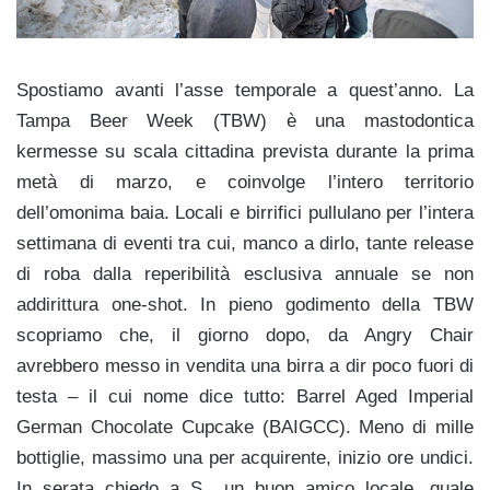
Spostiamo avanti l’asse temporale a quest’anno. La
Tampa Beer Week (TBW) è una mastodontica
kermesse su scala cittadina prevista durante la prima
metà di marzo, e coinvolge l’intero territorio
dell’omonima baia. Locali e birrifici pullulano per l’intera
settimana di eventi tra cui, manco a dirlo, tante release
di roba dalla reperibilità esclusiva annuale se non
addirittura one-shot. In pieno godimento della TBW
scopriamo che, il giorno dopo, da Angry Chair
avrebbero messo in vendita una birra a dir poco fuori di
testa – il cui nome dice tutto: Barrel Aged Imperial
German Chocolate Cupcake (BAIGCC). Meno di mille
bottiglie, massimo una per acquirente, inizio ore undici.
In serata chiedo a S., un buon amico locale, quale