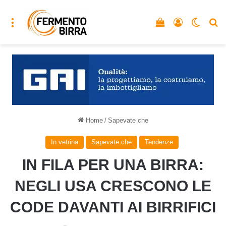
Menu
Vedi il carrello
Accedi
Cambia
C
Home
/
Sapevate che
In vetrina
Sapevate che
Tendenze
IN FILA PER UNA BIRRA:
NEGLI USA CRESCONO LE
CODE DAVANTI AI BIRRIFICI