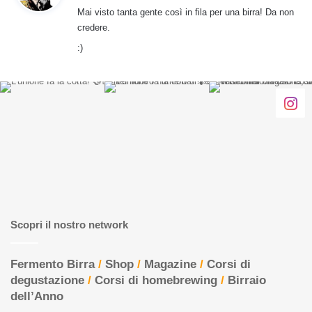
Mai visto tanta gente così in fila per una birra! Da non
e
credere.
t
:)
t
o
:
Scopri il nostro network
Fermento Birra
/
Shop
/
Magazine
/
Corsi di
degustazione
/
Corsi di homebrewing
/
Birraio
dell’Anno