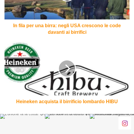
USA
crescono
le
code
In fila per una birra: negli USA crescono le code
davanti
davanti ai birrifici
ai
birrifici
Heineken
acquista
il
birrificio
lombardo
HIBU
Heineken acquista il birrificio lombardo HIBU