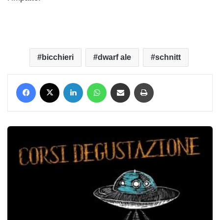
bicchieri
dwarf ale
schnitt
Facebook
X
LinkedIn
WhatsApp
Condividi via mail
Stampa