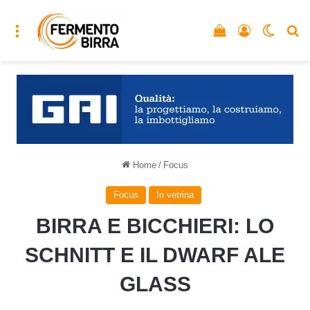
Menu
Vedi il carrello
Accedi
Cambia
C
Home
/
Focus
Focus
In vetrina
BIRRA E BICCHIERI: LO
SCHNITT E IL DWARF ALE
GLASS