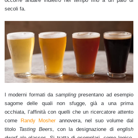
occorre andare indietro nel tempo fino a un paio di
secoli fa.
I moderni formati da
sampling
presentano ad esempio
sagome delle quali non sfugge, già a una prima
occhiata, l’affinità con quelli che un ricercatore attento
come
Randy Mosher
annovera, nel suo volume dal
titolo
Tasting Beers
, con la designazione di
english
dwarf ale
glasses. Si tratta di esemplari, come logico,