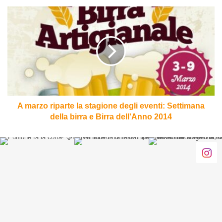
A
marzo
riparte
la
stagione
degli
eventi:
Settimana
della
birra
A marzo riparte la stagione degli eventi: Settimana
e
della birra e Birra dell'Anno 2014
Birra
dell'Anno
2014