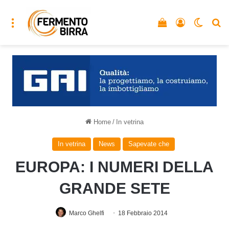
Menu
Vedi il carrello
Accedi
Cambia
C
Home
/
In vetrina
In vetrina
News
Sapevate che
EUROPA: I NUMERI DELLA
GRANDE SETE
Marco Ghelfi
18 Febbraio 2014