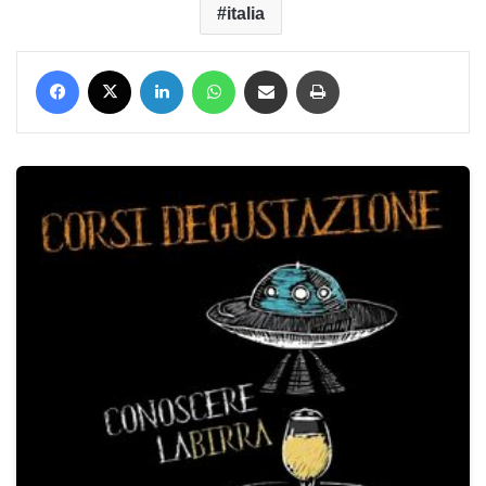
italia
Facebook
X
LinkedIn
WhatsApp
Condividi via mail
Stampa