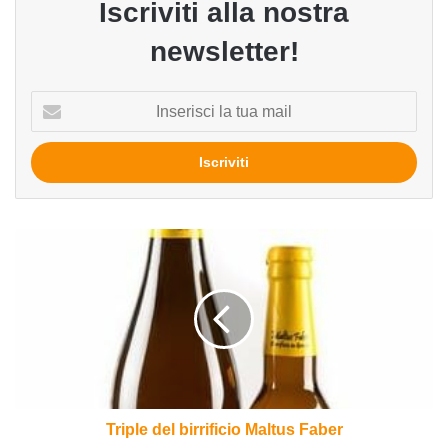
Iscriviti alla nostra
newsletter!
Inserisci
la
tua
mail
Triple
del
birrificio
Maltus
Faber
Triple del birrificio Maltus Faber