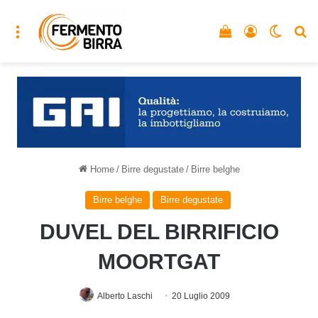
Menu
Vedi il carrello
Accedi
Cambia
C
Home
/
Birre degustate
/
Birre belghe
Birre belghe
Birre degustate
DUVEL DEL BIRRIFICIO
MOORTGAT
Alberto Laschi
20 Luglio 2009