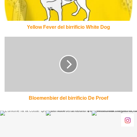
Dog
Yellow Fever del birrificio White Dog
Bloemenbier
del
birrificio
De
Proef
Bloemenbier del birrificio De Proef