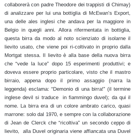
collaborerà con padre Theodore dei trappisti di Chimay)
di analizzare per lui una bottiglia di McEwan’s Export,
una delle ales inglesi che andava per la maggiore in
Belgio in quegli anni. Allora rifermentata in bottiglia,
questa birra da modo al noto scienziato di isolarne il
lievito usato, che viene poi ri-coltivato in proprio dalla
Mortgat stessa. Il lievito è alla base della nuova birra
che “vede la luce” dopo 15 esperimenti produttivi; e
doveva essere proprio particolare, visto che il mastro
birraio, appena dopo il primo assaggio (narra la
leggenda) esclama: “Demonio di una birra!” (il termine
inglese devil si traduce in fiammingo duvel); da qui il
nome. La birra era di un colore ambrato carico, quasi
marrone: solo dal 1970, e sempre con la collaborazione
di Jean de Clerck che “ricoltiva” un secondo ceppo di
lievito, alla Duvel originaria viene affiancata una Duvel