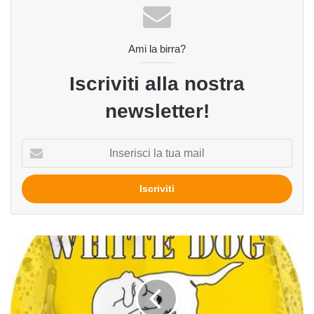
Ami la birra?
Iscriviti alla nostra
newsletter!
Inserisci
la
tua
mail
Yellow
Fever
del
birrificio
White