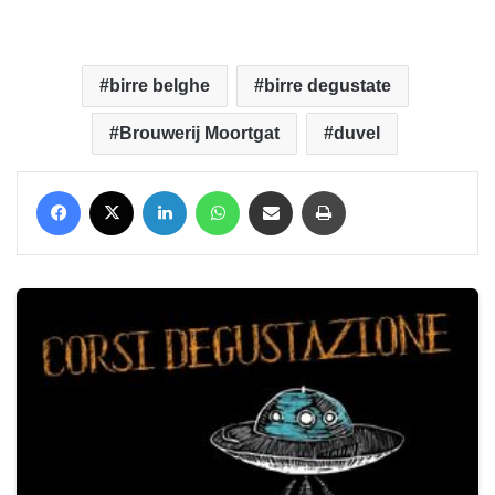
birre belghe
birre degustate
Brouwerij Moortgat
duvel
Facebook
X
LinkedIn
WhatsApp
Condividi via mail
Stampa