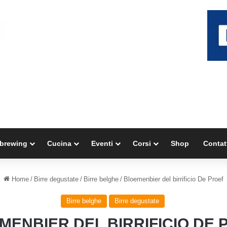
brewing
Cucina
Eventi
Corsi
Shop
Contat
Home
/
Birre degustate
/
Birre belghe
/
Bloemenbier del birrificio De Proef
Birre belghe
Birre degustate
MENBIER DEL BIRRIFICIO DE 