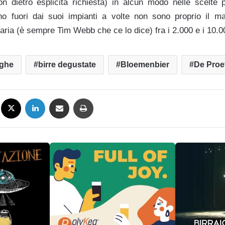
n dietro esplicita richiesta) in alcun modo nelle scelte pr
no fuori dai suoi impianti a volte non sono proprio il m
aria (è sempre Tim Webb che ce lo dice) fra i 2.000 e i 10.0
lghe
birre degustate
Bloemenbier
De Proef
Facebook
X
LinkedIn
Condividi via mail
Stampa