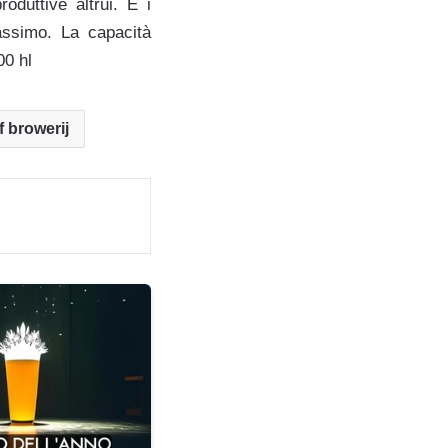
oduttive altrui. E i
assimo. La capacità
00 hl
 browerij