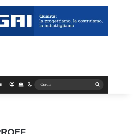
Accedi
Vedi il carrello
Cambia aspetto
Cerca
ti
PROEF