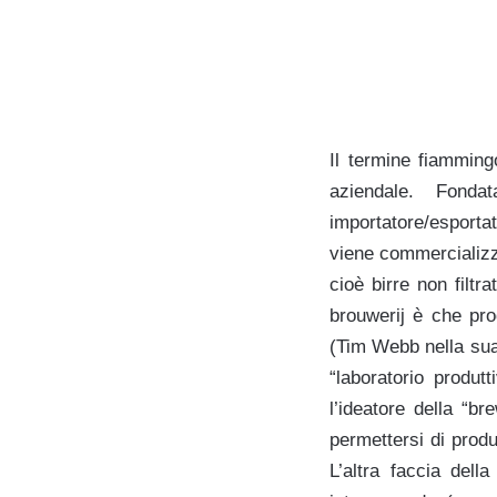
Il termine fiamming
aziendale. Fond
importatore/esporta
viene commercializza
cioè birre non filtr
brouwerij è che prod
(Tim Webb nella sua 
“laboratorio produt
l’ideatore della “br
permettersi di produ
L’altra faccia del