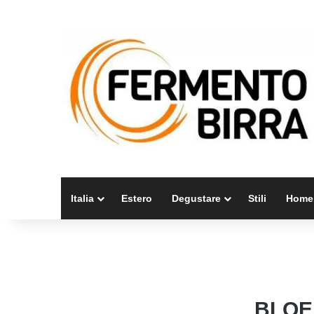
Italia
Estero
Degustare
Stili
Home
BLOE