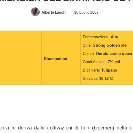
Alberto Laschi
20 Luglio 2009
Fermentazione:
Alta
Stile:
Strong Golden ale
Colore:
Dorato carico quasi
Bloemenbier
Gradi Alcolici:
7% vol
.
Bicchiere:
Tulipano
Servizio:
10-12°C
rra le deriva dalle coltivazioni di fiori (bloemen) della ci