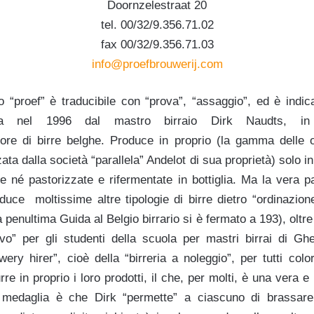
Doornzelestraat 20
tel. 00/32/9.356.71.02
fax 00/32/9.356.71.03
info@proefbrouwerij.com
o “proef” è traducibile con “prova”, “assaggio”, ed è indica
ata nel 1996 dal mastro birraio Dirk Naudts, in
tore di birre belghe. Produce in proprio (la gamma delle 
ta dalla società “parallela” Andelot di sua proprietà) solo in
ate né pastorizzate e rifermentate in bottiglia. Ma la vera pa
uce moltissime altre tipologie di birre dietro “ordinazione”
penultima Guida al Belgio birrario si è fermato a 193), olt
tivo” per gli studenti della scuola per mastri birrai di Gh
ewery hirer”, cioè della “birreria a noleggio”, per tutti c
rre in proprio i loro prodotti, il che, per molti, è una vera e
la medaglia è che Dirk “permette” a ciascuno di brassare 