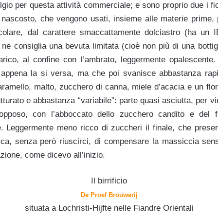
elgio per questa attività commerciale; e sono proprio due i fio
nascosto, che vengono usati, insieme alle materie prime,
ticolare, dal carattere smaccattamente dolciastro (ha un
 ne consiglia una bevuta limitata (cioè non più di una bottig
carico, al confine con l’ambrato, leggermente opalescente
appena la si versa, ma che poi svanisce abbastanza rap
aramello, malto, zucchero di canna, miele d’acacia e un flo
rutturato e abbastanza “variabile”: parte quasi asciutta, per v
opposo, con l’abboccato dello zucchero candito e del f
e. Leggermente meno ricco di zuccheri il finale, che prese
ca, senza però riuscirci, di compensare la massiccia sens
ione, come dicevo all’inizio.
Il birrificio
De Proef Brouwerij
situata a Lochristi-Hijfte nelle Fiandre Orientali