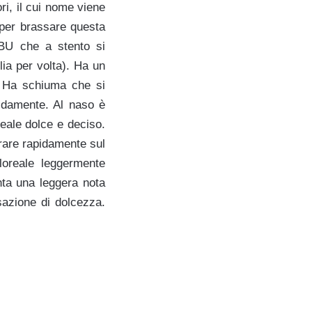
ri, il cui nome viene
 per brassare questa
 IBU che a stento si
lia per volta). Ha un
. Ha schiuma che si
idamente. Al naso è
reale dolce e deciso.
irare rapidamente sul
loreale leggermente
nta una leggera nota
azione di dolcezza.