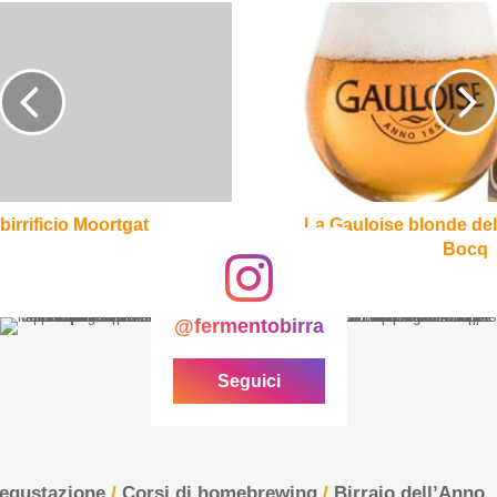
La
Gauloise
blonde
della
Brasserie
Du
Bocq
birrificio Moortgat
La Gauloise blonde del
Bocq
@fermentobirra
Seguici
degustazione
/
Corsi di homebrewing
/
Birraio dell’Anno