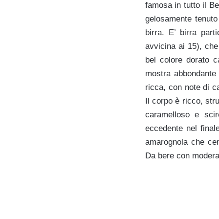
famosa in tutto il B
gelosamente tenuto 
birra. E’ birra par
avvicina ai 15), che
bel colore dorato 
mostra abbondante 
ricca, con note di c
Il corpo è ricco, st
caramelloso e scir
eccedente nel final
amarognola che cer
Da bere con moderaz