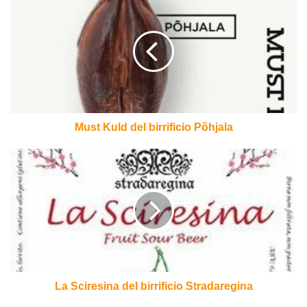
Kuld
del
birrificio
Põhjala
Must Kuld del birrificio Põhjala
La
Sciresina
del
birrificio
Stradaregina
La Sciresina del birrificio Stradaregina