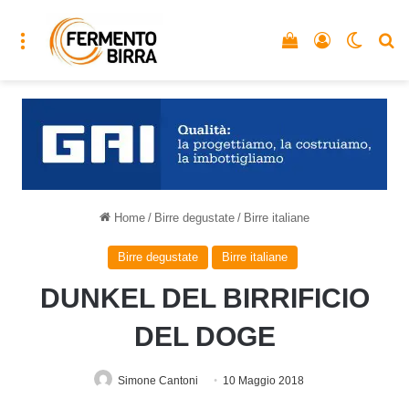
Menu
Vedi il carrello
Accedi
Cambia
C
Home
/
Birre degustate
/
Birre italiane
Birre degustate
Birre italiane
DUNKEL DEL BIRRIFICIO
DEL DOGE
Simone Cantoni
10 Maggio 2018